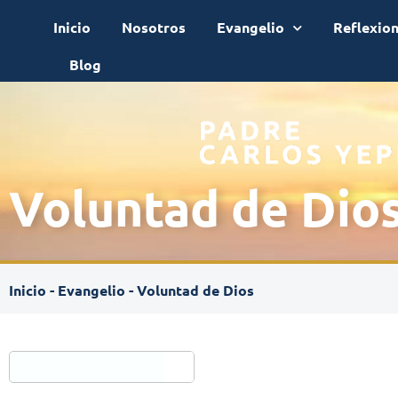
Inicio
Nosotros
Evangelio
Reflexio
Blog
Voluntad de Dio
Inicio
-
Evangelio
-
Voluntad de Dios