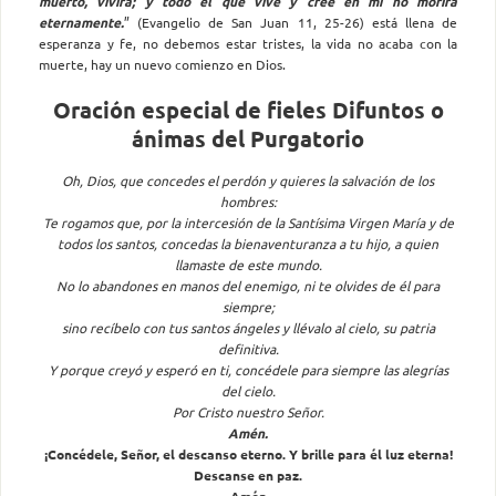
muerto, vivirá; y todo el que vive y cree en mí no morirá
eternamente.
” (Evangelio de San Juan 11, 25-26) está llena de
esperanza y fe, no debemos estar tristes, la vida no acaba con la
muerte, hay un nuevo comienzo en Dios.
Oración especial de fieles Difuntos o
ánimas del Purgatorio
Oh, Dios, que concedes el perdón y quieres la salvación de los
hombres:
Te rogamos que, por la intercesión de la Santísima Virgen María y de
todos los santos, concedas la bienaventuranza a tu hijo, a quien
llamaste de este mundo.
No lo abandones en manos del enemigo, ni te olvides de él para
siempre;
sino recíbelo con tus santos ángeles y llévalo al cielo, su patria
definitiva.
Y porque creyó y esperó en ti, concédele para siempre las alegrías
del cielo.
Por Cristo nuestro Señor.
Amén.
¡Concédele, Señor, el descanso eterno. Y brille para él luz eterna!
Descanse en paz.