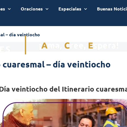
nes
Oraciones
Especiales
Buenas Notic
al – día veintiocho
o cuaresmal – día veintiocho
Día veintiocho del Itinerario cuaresm