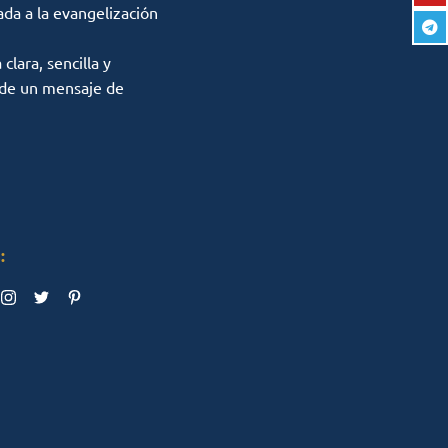
ada a la evangelización
lara, sencilla y
 de un mensaje de
: