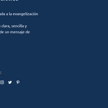
ada a la evangelización
lara, sencilla y
 de un mensaje de
: