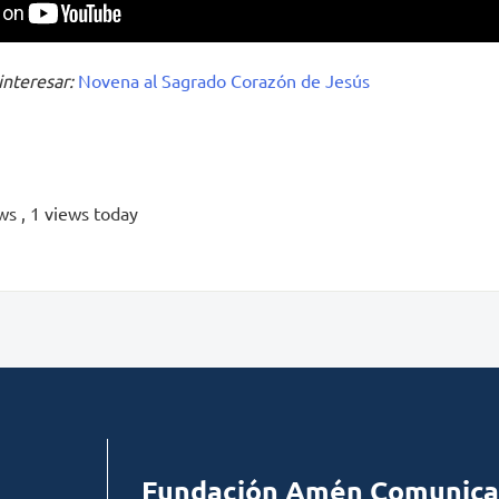
interesar:
Novena al Sagrado Corazón de Jesús
ews
, 1 views today
Fundación Amén Comunica