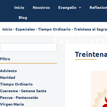
Inicio
Nosotros
Evangelio
Reflexio
Blog
Inicio
-
Especiales
-
Tiempo Ordinario
-
Treintena al Sagr
Treintena
Filtro
Adviento
Navidad
Tiempo Ordinario
Cuaresma - Semana Santa
Pascua - Pentecostés
Virgen María