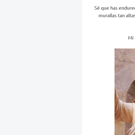
Sé que has endurec
murallas tan alt
Mi 