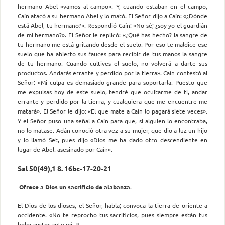
hermano Abel «vamos al campo». Y, cuando estaban en el campo,
Caín atacó a su hermano Abel y lo mató. El Señor dijo a Caín: «¿Dónde
está Abel, tu hermano?». Respondió Caín: «No sé; ¿soy yo el guardián
de mi hermano?». El Señor le replicó: «¿Qué has hecho? la sangre de
tu hermano me está gritando desde el suelo. Por eso te maldice ese
suelo que ha abierto sus fauces para recibir de tus manos la sangre
de tu hermano. Cuando cultives el suelo, no volverá a darte sus
productos. Andarás errante y perdido por la tierra». Caín contestó al
Señor: «Mi culpa es demasiado grande para soportarla. Puesto que
me expulsas hoy de este suelo, tendré que ocultarme de ti, andar
errante y perdido por la tierra, y cualquiera que me encuentre me
matará». El Señor le dijo: «El que mate a Caín lo pagará siete veces».
Y el Señor puso una señal a Caín para que, si alguien lo encontraba,
no lo matase. Adán conoció otra vez a su mujer, que dio a luz un hijo
y lo llamó Set, pues dijo «Dios me ha dado otro descendiente en
lugar de Abel. asesinado por Caín».
Sal 50(49),1 8. 16bc-17-20-21
Ofrece a Dios un sacrificio de alabanza
.
El Dios de los dioses, el Señor, habla; convoca la tierra de oriente a
occidente. «No te reprocho tus sacrificios, pues siempre están tus
holocaustos ante mí. R.