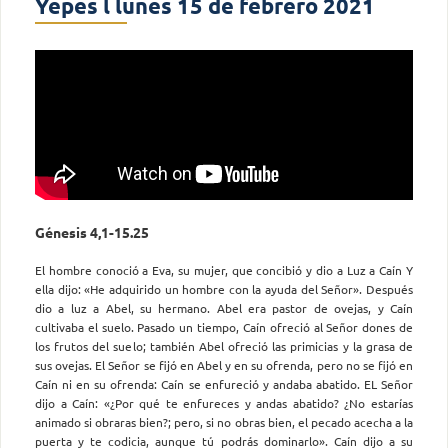
Yepes l lunes 15 de febrero 2021
Génesis 4,1-15.25
El hombre conoció a Eva, su mujer, que concibió y dio a Luz a Caín Y
ella dijo: «He adquirido un hombre con la ayuda del Señor». Después
dio a luz a Abel, su hermano. Abel era pastor de ovejas, y Caín
cultivaba el suelo. Pasado un tiempo, Caín ofreció al Señor dones de
los frutos del suelo; también Abel ofreció las primicias y la grasa de
sus ovejas. El Señor se fijó en Abel y en su ofrenda, pero no se fijó en
Caín ni en su ofrenda: Caín se enfureció y andaba abatido. EL Señor
dijo a Caín: «¿Por qué te enfureces y andas abatido? ¿No estarías
animado si obraras bien?; pero, si no obras bien, el pecado acecha a la
puerta y te codicia, aunque tú podrás dominarlo». Caín dijo a su