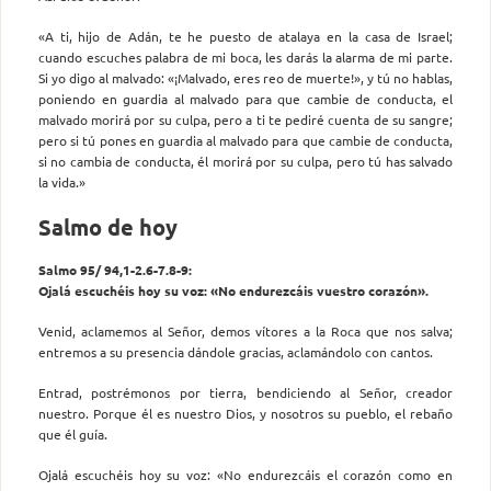
«A ti, hijo de Adán, te he puesto de atalaya en la casa de Israel;
cuando escuches palabra de mi boca, les darás la alarma de mi parte.
Si yo digo al malvado: «¡Malvado, eres reo de muerte!», y tú no hablas,
poniendo en guardia al malvado para que cambie de conducta, el
malvado morirá por su culpa, pero a ti te pediré cuenta de su sangre;
pero si tú pones en guardia al malvado para que cambie de conducta,
si no cambia de conducta, él morirá por su culpa, pero tú has salvado
la vida.»
Salmo de hoy
Salmo 95/ 94,1-2.6-7.8-9:
Ojalá escuchéis hoy su voz: «No endurezcáis vuestro corazón».
Venid, aclamemos al Señor, demos vítores a la Roca que nos salva;
entremos a su presencia dándole gracias, aclamándolo con cantos.
Entrad, postrémonos por tierra, bendiciendo al Señor, creador
nuestro. Porque él es nuestro Dios, y nosotros su pueblo, el rebaño
que él guía.
Ojalá escuchéis hoy su voz: «No endurezcáis el corazón como en