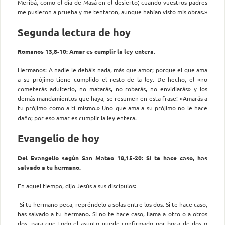
Meribá, como el día de Masá en el desierto; cuando vuestros padres
me pusieron a prueba y me tentaron, aunque habían visto mis obras.»
Segunda lectura de hoy
Romanos 13,8-10: Amar es cumplir la ley entera.
Hermanos: A nadie le debáis nada, más que amor; porque el que ama
a su prójimo tiene cumplido el resto de la ley. De hecho, el «no
cometerás adulterio, no matarás, no robarás, no envidiarás» y los
demás mandamientos que haya, se resumen en esta frase: «Amarás a
tu prójimo como a tí mismo.» Uno que ama a su prójimo no le hace
daño; por eso amar es cumplir la ley entera.
Evangelio de hoy
Del Evangelio según San Mateo 18,15-20: Si te hace caso, has
salvado a tu hermano.
En aquel tiempo, dijo Jesús a sus discípulos:
-Si tu hermano peca, repréndelo a solas entre los dos. Si te hace caso,
has salvado a tu hermano. Si no te hace caso, llama a otro o a otros
dos, para que todo el asunto quede confirmado por boca de dos o