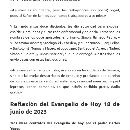
-«La mies es abundante, pero los trabajadores son pocos; rogad,
pues, al Señor de la mies que mande trabajadores a su mies.»
Y llamando a sus doce discípulos, les dio autoridad para expulsar
espíritus inmundos y curar toda enfermedad y dolencia. Éstos son los
nombres de los doce apóstoles: el primero, Simón, llamado Pedro, y
su hermano Andrés; Santiago el Zebedeo, y su hermano Juan; Felipe
y Bartolomé, Tomás y Mateo, el publicano; Santiago el Alfeo, y Tadeo;
Simón el Celote, y Judas Iscariote, el que lo entregó. A estos doce los
envió Jesús con estas instrucciones:
-«No vayáis a tierra de gentiles, ni entréis en las ciudades de Samaría,
sino id a las ovejas descarriadas de Israel. Id y proclamad que el reino
de los cielos está cerca. Curad enfermos, resucitad muertos, limpiad
leprosos, echad demonios. Lo que habéis recibido gratis, dadlo
gratis.»
Reflexión del Evangelio de Hoy 18 de
junio de 2023
Tres ideas centrales del Evangelio de hoy por el padre Carlos
Yepes