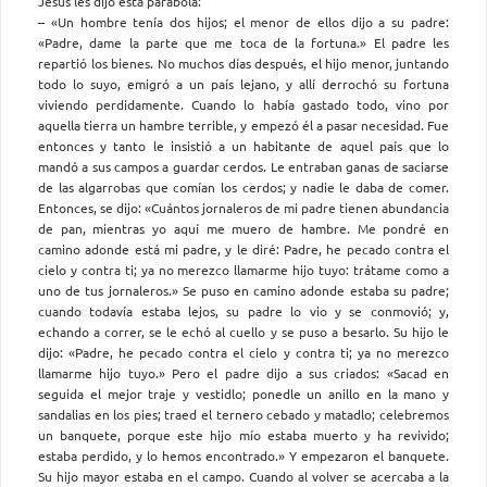
Jesús les dijo esta parábola:
– «Un hombre tenía dos hijos; el menor de ellos dijo a su padre:
«Padre, dame la parte que me toca de la fortuna.» El padre les
repartió los bienes. No muchos días después, el hijo menor, juntando
todo lo suyo, emigró a un país lejano, y allí derrochó su fortuna
viviendo perdidamente. Cuando lo había gastado todo, vino por
aquella tierra un hambre terrible, y empezó él a pasar necesidad. Fue
entonces y tanto le insistió a un habitante de aquel país que lo
mandó a sus campos a guardar cerdos. Le entraban ganas de saciarse
de las algarrobas que comían los cerdos; y nadie le daba de comer.
Entonces, se dijo: «Cuántos jornaleros de mi padre tienen abundancia
de pan, mientras yo aquí me muero de hambre. Me pondré en
camino adonde está mi padre, y le diré: Padre, he pecado contra el
cielo y contra ti; ya no merezco llamarme hijo tuyo: trátame como a
uno de tus jornaleros.» Se puso en camino adonde estaba su padre;
cuando todavía estaba lejos, su padre lo vio y se conmovió; y,
echando a correr, se le echó al cuello y se puso a besarlo. Su hijo le
dijo: «Padre, he pecado contra el cielo y contra ti; ya no merezco
llamarme hijo tuyo.» Pero el padre dijo a sus criados: «Sacad en
seguida el mejor traje y vestidlo; ponedle un anillo en la mano y
sandalias en los pies; traed el ternero cebado y matadlo; celebremos
un banquete, porque este hijo mío estaba muerto y ha revivido;
estaba perdido, y lo hemos encontrado.» Y empezaron el banquete.
Su hijo mayor estaba en el campo. Cuando al volver se acercaba a la