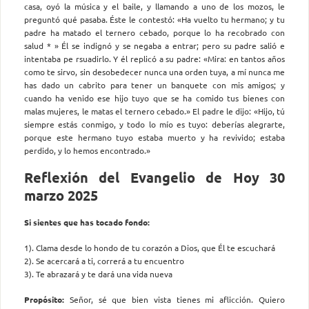
casa, oyó la música y el baile, y llamando a uno de los mozos, le
preguntó qué pasaba. Éste le contestó: «Ha vuelto tu hermano; y tu
padre ha matado el ternero cebado, porque lo ha recobrado con
salud * » Él se indignó y se negaba a entrar; pero su padre salió e
intentaba pe rsuadirlo. Y él replicó a su padre: «Mira: en tantos años
como te sirvo, sin desobedecer nunca una orden tuya, a mí nunca me
has dado un cabrito para tener un banquete con mis amigos; y
cuando ha venido ese hijo tuyo que se ha comido tus bienes con
malas mujeres, le matas el ternero cebado.» El padre le dijo: «Hijo, tú
siempre estás conmigo, y todo lo mío es tuyo: deberías alegrarte,
porque este hermano tuyo estaba muerto y ha revivido; estaba
perdido, y lo hemos encontrado.»
Reflexión del Evangelio de Hoy 30
marzo 2025
Si sientes que has tocado fondo:
1). Clama desde lo hondo de tu corazón a Dios, que Él te escuchará
2). Se acercará a ti, correrá a tu encuentro
3). Te abrazará y te dará una vida nueva
Propósito:
Señor, sé que bien vista tienes mi aflicción. Quiero