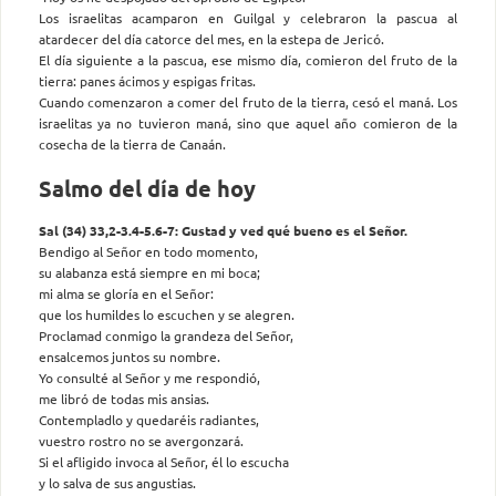
Los israelitas acamparon en Guilgal y celebraron la pascua al
atardecer del día catorce del mes, en la estepa de Jericó.
El día siguiente a la pascua, ese mismo día, comieron del fruto de la
tierra: panes ácimos y espigas fritas.
Cuando comenzaron a comer del fruto de la tierra, cesó el maná. Los
israelitas ya no tuvieron maná, sino que aquel año comieron de la
cosecha de la tierra de Canaán.
Salmo del día de hoy
Sal (34) 33,2-3.4-5.6-7: Gustad y ved qué bueno es el Señor.
Bendigo al Señor en todo momento,
su alabanza está siempre en mi boca;
mi alma se gloría en el Señor:
que los humildes lo escuchen y se alegren.
Proclamad conmigo la grandeza del Señor,
ensalcemos juntos su nombre.
Yo consulté al Señor y me respondió,
me libró de todas mis ansias.
Contempladlo y quedaréis radiantes,
vuestro rostro no se avergonzará.
Si el afligido invoca al Señor, él lo escucha
y lo salva de sus angustias.