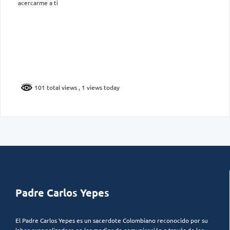
acercarme a ti
101 total views
, 1 views today
Padre Carlos Yepes
El Padre Carlos Yepes es un sacerdote Colombiano reconocido por su
labor evangelizadora en los medios de comunicación a través de los