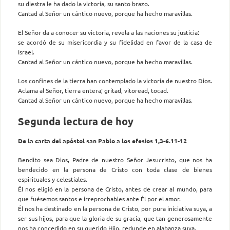
su diestra le ha dado la victoria, su santo brazo.
Cantad al Señor un cántico nuevo, porque ha hecho maravillas.
El Señor da a conocer su victoria, revela a las naciones su justicia:
se acordó de su misericordia y su fidelidad en favor de la casa de
Israel.
Cantad al Señor un cántico nuevo, porque ha hecho maravillas.
Los confines de la tierra han contemplado la victoria de nuestro Dios.
Aclama al Señor, tierra entera; gritad, vitoread, tocad.
Cantad al Señor un cántico nuevo, porque ha hecho maravillas.
Segunda lectura de hoy
De la carta del apóstol san Pablo a los efesios 1,3-6.11-12
Bendito sea Dios, Padre de nuestro Señor Jesucristo, que nos ha
bendecido en la persona de Cristo con toda clase de bienes
espirituales y celestiales.
Él nos eligió en la persona de Cristo, antes de crear al mundo, para
que fuésemos santos e irreprochables ante Él por el amor.
Él nos ha destinado en la persona de Cristo, por pura iniciativa suya, a
ser sus hijos, para que la gloria de su gracia, que tan generosamente
nos ha concedido en su querido Hijo, redunde en alabanza suya.