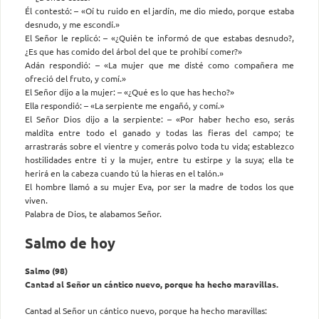
Él contestó: – «Oí tu ruido en el jardín, me dio miedo, porque estaba
desnudo, y me escondí.»
El Señor le replicó: – «¿Quién te informó de que estabas desnudo?,
¿Es que has comido del árbol del que te prohibí comer?»
Adán respondió: – «La mujer que me disté como compañera me
ofreció del fruto, y comí.»
El Señor dijo a la mujer: – «¿Qué es lo que has hecho?»
Ella respondió: – «La serpiente me engañó, y comí.»
El Señor Dios dijo a la serpiente: – «Por haber hecho eso, serás
maldita entre todo el ganado y todas las fieras del campo; te
arrastrarás sobre el vientre y comerás polvo toda tu vida; establezco
hostilidades entre ti y la mujer, entre tu estirpe y la suya; ella te
herirá en la cabeza cuando tú la hieras en el talón.»
El hombre llamó a su mujer Eva, por ser la madre de todos los que
viven.
Palabra de Dios, te alabamos Señor.
Salmo de hoy
Salmo (98)
Cantad al Señor un cántico nuevo, porque ha hecho maravillas.
Cantad al Señor un cántico nuevo, porque ha hecho maravillas: