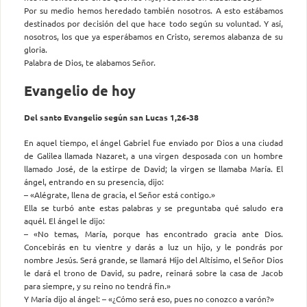
Por su medio hemos heredado también nosotros. A esto estábamos
destinados por decisión del que hace todo según su voluntad. Y así,
nosotros, los que ya esperábamos en Cristo, seremos alabanza de su
gloria.
Palabra de Dios, te alabamos Señor.
Evangelio de hoy
Del santo Evangelio según san Lucas 1,26-38
En aquel tiempo, el ángel Gabriel fue enviado por Dios a una ciudad
de Galilea llamada Nazaret, a una virgen desposada con un hombre
llamado José, de la estirpe de David; la virgen se llamaba María. El
ángel, entrando en su presencia, dijo:
– «Alégrate, llena de gracia, el Señor está contigo.»
Ella se turbó ante estas palabras y se preguntaba qué saludo era
aquél. El ángel le dijo:
– «No temas, María, porque has encontrado gracia ante Dios.
Concebirás en tu vientre y darás a luz un hijo, y le pondrás por
nombre Jesús. Será grande, se llamará Hijo del Altísimo, el Señor Dios
le dará el trono de David, su padre, reinará sobre la casa de Jacob
para siempre, y su reino no tendrá fin.»
Y María dijo al ángel: – «¿Cómo será eso, pues no conozco a varón?»