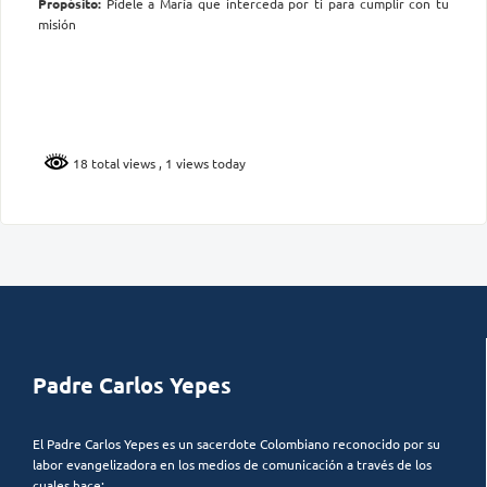
Propósito:
Pídele a María que interceda por ti para cumplir con tu
misión
18 total views
, 1 views today
Padre Carlos Yepes
El Padre Carlos Yepes es un sacerdote Colombiano reconocido por su
labor evangelizadora en los medios de comunicación a través de los
cuales hace: