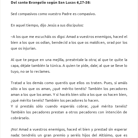
Del santo Evangelio según San Lucas 6,27-38:
Sed compasivos como vuestro Padre es compasivo.
En aquel tiempo, dijo Jesús a sus discípulos:
–A los que me escucháis os digo: Amad a vuestros enemigos, haced el
bien a los que os odian, bendecid a los que os maldicen, orad por los
que os injurian.
Al que te pegue en una mejilla, preséntale la otra; al que te quite la
capa, déjale también la túnica. A quien te pide, dale; al que se lleve lo
tuyo, no se lo reclames.
Tratad a los demás como queréis que ellos os traten. Pues, si amáis
sólo a los que os aman, ¿qué mérito tenéis? También los pecadores
aman a los que los aman. Y si hacéis bien sólo a los que os hacen bien,
¿qué mérito tenéis? También los pecadores lo hacen.
Y si prestáis sólo cuando esperáis cobrar, ¿qué mérito tenéis?
También los pecadores prestan a otros pecadores con intención de
cobrárselo.
¡No! Amad a vuestros enemigos, haced el bien y prestad sin esperar
nada: tendréis un gran premio y seréis hijos del Altísimo, que es