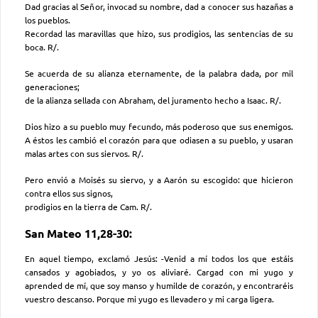
Dad gracias al Señor, invocad su nombre, dad a conocer sus hazañas a
los pueblos.
Recordad las maravillas que hizo, sus prodigios, las sentencias de su
boca. R/.
Se acuerda de su alianza eternamente, de la palabra dada, por mil
generaciones;
de la alianza sellada con Abraham, del juramento hecho a Isaac. R/.
Dios hizo a su pueblo muy fecundo, más poderoso que sus enemigos.
A éstos les cambió el corazón para que odiasen a su pueblo, y usaran
malas artes con sus siervos. R/.
Pero envió a Moisés su siervo, y a Aarón su escogido: que hicieron
contra ellos sus signos,
prodigios en la tierra de Cam. R/.
San Mateo 11,28-30:
En aquel tiempo, exclamó Jesús: -Venid a mí todos los que estáis
cansados y agobiados, y yo os aliviaré. Cargad con mi yugo y
aprended de mí, que soy manso y humilde de corazón, y encontraréis
vuestro descanso. Porque mi yugo es llevadero y mi carga ligera.