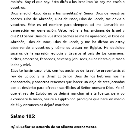
Moisés: -Soy el que soy. Esto dirás a los israelitas: Yo soy me envía a
vosotros.
Dios añadió: -Esto dirás a los israelitas: el Señor Dios de vuestros
padres, Dios de Abrahán, Dios de Isaac, Dios de Jacob, me envía a
vosotros. Este es mi nombre para siempre: así me llamaréis de
generación en generación. Vete, reúne a los ancianos de Israel y
diles: El Señor Dios de vuestros padres se me ha aparecido, el Dios de
Abrahán, Dios de Isaac, Dios de Jacob, y me ha dicho: os estoy
observando a vosotros y cómo os tratan en Egipto. He decidido
sacaros de la opresión egipcia y llevaros al país de los cananeos,
hititas, amorreos, fereceos, heveos y jebuseos, a una tierra que mana
leche y miel.
Ellos te harán caso; y tú, con los ancianos de Israel, te presentarás al
rey de Egipto y le dirás: El Señor Dios de los hebreos nos ha
encontrado, y nosotros tenemos que hacer un viaje de tres jornadas
por el desierto para ofrecer sacrificios al Señor nuestro Dios. Yo sé
que el rey de Egipto no os dejará marchar ni a la fuerza, pero yo
extenderé la mano, heriré a Egipto con prodigios que haré en medio
de él, y entonces os dejará marchar.
Salmo 105:
R/. El Señor se acuerda de su alianza eternamente.