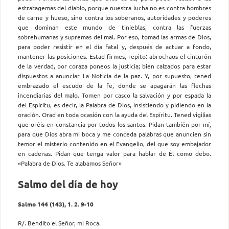
estratagemas del diablo, porque nuestra lucha no es contra hombres
de carne y hueso, sino contra los soberanos, autoridades y poderes
que dominan este mundo de tinieblas, contra las fuerzas
sobrehumanas y supremas del mal. Por eso, tomad las armas de Dios,
para poder resistir en el día fatal y, después de actuar a fondo,
mantener las posiciones. Estad firmes, repito: abrochaos el cinturón
de la verdad, por coraza poneos la justicia; bien calzados para estar
dispuestos a anunciar La Noticia de la paz. Y, por supuesto, tened
embrazado el escudo de la fe, donde se apagarán las flechas
incendiarias del malo. Tomen por casco la salvación y por espada la
del Espíritu, es decir, la Palabra de Dios, insistiendo y pidiendo en la
oración. Orad en toda ocasión con la ayuda del Espíritu. Tened vigilias
que oréis en constancia por todos los santos. Pidan también por mí,
para que Dios abra mi boca y me conceda palabras que anuncien sin
temor el misterio contenido en el Evangelio, del que soy embajador
en cadenas. Pidan que tenga valor para hablar de Él como debo.
«Palabra de Dios. Te alabamos Señor»
Salmo del día de hoy
Salmo 144 (143), 1. 2. 9-10
R/. Bendito el Señor, mi Roca.