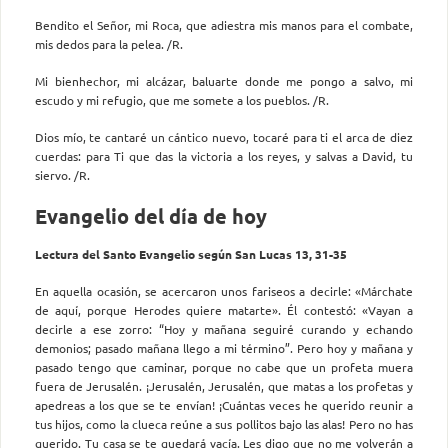
Bendito el Señor, mi Roca, que adiestra mis manos para el combate,
mis dedos para la pelea. /R.
Mi bienhechor, mi alcázar, baluarte donde me pongo a salvo, mi
escudo y mi refugio, que me somete a los pueblos. /R.
Dios mío, te cantaré un cántico nuevo, tocaré para ti el arca de diez
cuerdas: para Ti que das la victoria a los reyes, y salvas a David, tu
siervo. /R.
Evangelio del día de hoy
Lectura del Santo Evangelio según San Lucas 13, 31-35
En aquella ocasión, se acercaron unos fariseos a decirle: «Márchate
de aquí, porque Herodes quiere matarte». Él contestó: «Vayan a
decirle a ese zorro: “Hoy y mañana seguiré curando y echando
demonios; pasado mañana llego a mi término”. Pero hoy y mañana y
pasado tengo que caminar, porque no cabe que un profeta muera
fuera de Jerusalén. ¡Jerusalén, Jerusalén, que matas a los profetas y
apedreas a los que se te envían! ¡Cuántas veces he querido reunir a
tus hijos, como la clueca reúne a sus pollitos bajo las alas! Pero no has
querido. Tu casa se te quedará vacía. Les digo que no me volverán a