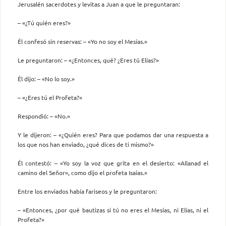
Jerusalén sacerdotes y levitas a Juan a que le preguntaran:
– «¿Tú quién eres?»
Él confesó sin reservas: – «Yo no soy el Mesías.»
Le preguntaron: – «¿Entonces, qué? ¿Eres tú Elías?»
Él dijo: – «No lo soy.»
– «¿Eres tú el Profeta?»
Respondió: – «No.»
Y le dijeron: – «¿Quién eres? Para que podamos dar una respuesta a
los que nos han enviado, ¿qué dices de ti mismo?»
Él contestó: – «Yo soy la voz que grita en el desierto: «Allanad el
camino del Señor», como dijo el profeta Isaías.»
Entre los enviados había fariseos y le preguntaron:
– «Entonces, ¿por qué bautizas si tú no eres el Mesías, ni Elías, ni el
Profeta?»