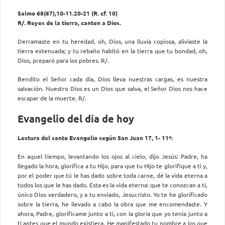
Salmo 68(67),10-11.20-21 (R. cf. 10)
R/. Reyes de la tierra, canten a Dios.
Derramaste en tu heredad, oh, Dios, una lluvia copiosa, aliviaste la
tierra extenuada; y tu rebaño habitó en la tierra que tu bondad, oh,
Dios, preparó para los pobres. R/.
Bendito el Señor cada día, Dios lleva nuestras cargas, es nuestra
salvación. Nuestro Dios es un Dios que salva, el Señor Dios nos hace
escapar de la muerte. R/.
Evangelio del día de hoy
Lectura del santo Evangelio según San Juan 17, 1- 11ª:
En aquel tiempo, levantando los ojos al cielo, dijo Jesús: Padre, ha
llegado la hora, glorifica a tu Hijo, para que tu Hijo te glorifique a ti y,
por el poder que tú le has dado sobre toda carne, dé la vida eterna a
todos los que le has dado. Esta es la vida eterna: que te conozcan a ti,
único Dios verdadero, y a tu enviado, Jesucristo. Yo te he glorificado
sobre la tierra, he llevado a cabo la obra que me encomendaste. Y
ahora, Padre, glorifícame junto a ti, con la gloria que yo tenía junto a
ti antes que el mundo existiera. He manifestado tu nombre a los que