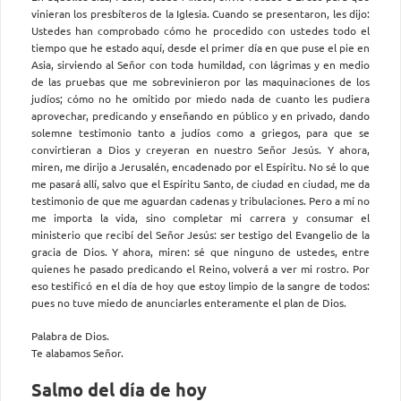
vinieran los presbíteros de la Iglesia. Cuando se presentaron, les dijo:
Ustedes han comprobado cómo he procedido con ustedes todo el
tiempo que he estado aquí, desde el primer día en que puse el pie en
Asia, sirviendo al Señor con toda humildad, con lágrimas y en medio
de las pruebas que me sobrevinieron por las maquinaciones de los
judíos; cómo no he omitido por miedo nada de cuanto les pudiera
aprovechar, predicando y enseñando en público y en privado, dando
solemne testimonio tanto a judíos como a griegos, para que se
convirtieran a Dios y creyeran en nuestro Señor Jesús. Y ahora,
miren, me dirijo a Jerusalén, encadenado por el Espíritu. No sé lo que
me pasará allí, salvo que el Espíritu Santo, de ciudad en ciudad, me da
testimonio de que me aguardan cadenas y tribulaciones. Pero a mí no
me importa la vida, sino completar mi carrera y consumar el
ministerio que recibí del Señor Jesús: ser testigo del Evangelio de la
gracia de Dios. Y ahora, miren: sé que ninguno de ustedes, entre
quienes he pasado predicando el Reino, volverá a ver mi rostro. Por
eso testificó en el día de hoy que estoy limpio de la sangre de todos:
pues no tuve miedo de anunciarles enteramente el plan de Dios.
Palabra de Dios.
Te alabamos Señor.
Salmo del día de hoy