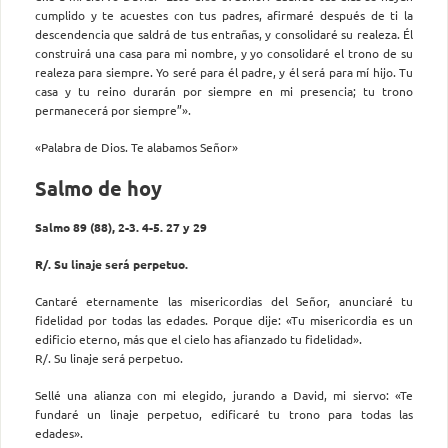
cumplido y te acuestes con tus padres, afirmaré des­pués de ti la
descendencia que saldrá de tus entrañas, y consolidaré su realeza. Él
construirá una casa para mi nombre, y yo consolidaré el trono de su
realeza para siempre. Yo seré para él padre, y él será para mí hijo. Tu
casa y tu reino durarán por siempre en mi presencia; tu trono
permanecerá por siempre”».
«Palabra de Dios. Te alabamos Señor»
Salmo de hoy
Salmo 89 (88), 2-3. 4-5. 27 y 29
R/. Su linaje será perpetuo.
Cantaré eternamente las misericordias del Señor, anunciaré tu
fidelidad por todas las edades. Porque dije: «Tu misericordia es un
edificio eterno, más que el cielo has afianzado tu fidelidad».
R/. Su linaje será perpetuo.
Sellé una alianza con mi elegido, jurando a David, mi siervo: «Te
fundaré un linaje perpetuo, edificaré tu trono para todas las
edades».