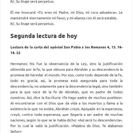
R/. Su linaje será perpetuo.
Él me invocará: «Tú eres mi Padre, mi Dios, mi roca salvadora». Le
mantendré eternamente mi favor, y mi alianza con él será estable.
R/. Su linaje será perpetuo.
Segunda lectura de hoy
Lectura de la carta del apóstol San Pablo a los Romanos 4, 13. 16-
18. 22
Hermanos: No fue la observancia de la Ley, sino la justificación
obtenida por la fe, la que obtuvo para Abrahán y su descendencia la
promesa de heredar el mundo. Por eso, como todo depende de la fe,
todo es gracia; así, la pro­mesa está asegurada para toda la
descendencia, no solamente para la descendencia legal, sino también
para la que nace de la fe de Abra­hán, que es padre de todos
nosotros. Así, dice la Escritura: «Te hago padre de muchos pueblos».
Al encontrarse con el Dios que da vida a los muertos y llama a la
existencia lo que no existe, Abrahán creyó. Apoyado en la esperanza,
creyó, contra toda esperanza, que lle­garía a ser padre de muchas
naciones, según lo que se le había di­cho: «Así será tu descendencia».
Por lo cual le valió la justificación. «Palabra de Dios. Te alabamos
Señor»