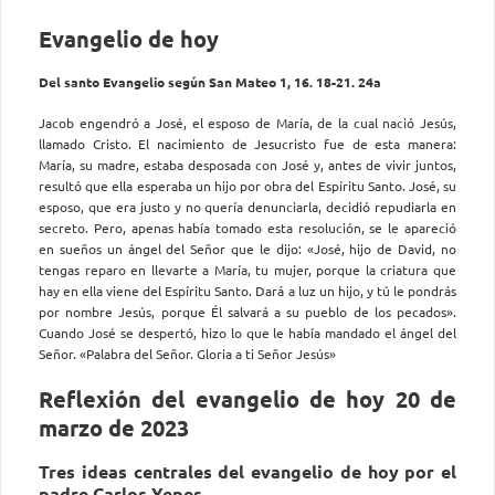
Evangelio de hoy
Del santo Evangelio según San Mateo 1, 16. 18-21. 24a
Jacob engendró a José, el esposo de María, de la cual nació Je­sús,
llamado Cristo. El nacimiento de Jesucristo fue de esta manera:
María, su madre, estaba desposada con José y, antes de vivir juntos,
resultó que ella esperaba un hijo por obra del Espíritu Santo. José, su
esposo, que era justo y no quería denunciarla, decidió repudiarla en
secreto. Pero, apenas había tomado esta resolución, se le apareció
en sueños un ángel del Señor que le dijo: «José, hijo de David, no
tengas reparo en llevarte a María, tu mujer, porque la criatura que
hay en ella viene del Espíritu Santo. Dará a luz un hijo, y tú le pondrás
por nombre Jesús, porque Él salvará a su pueblo de los pecados».
Cuando José se despertó, hizo lo que le había mandado el ángel del
Señor. «Palabra del Señor. Gloria a ti Señor Jesús»
Reflexión del evangelio de hoy 20 de
marzo de 2023
Tres ideas centrales del evangelio de hoy por el
padre Carlos Yepes