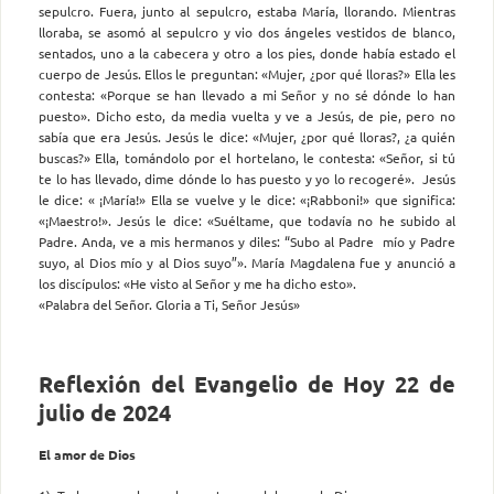
sepulcro. Fuera, junto al sepulcro, estaba María, llorando. Mientras
lloraba, se asomó al sepulcro y vio dos ángeles vestidos de blanco,
sentados, uno a la cabecera y otro a los pies, donde había estado el
cuerpo de Jesús. Ellos le preguntan: «Mujer, ¿por qué lloras?» Ella les
contesta: «Porque se han llevado a mi Señor y no sé dónde lo han
puesto». Dicho esto, da media vuelta y ve a Jesús, de pie, pero no
sabía que era Jesús. Jesús le dice: «Mujer, ¿por qué lloras?, ¿a quién
buscas?» Ella, tomándolo por el hortelano, le contesta: «Señor, si tú
te lo has llevado, dime dónde lo has puesto y yo lo recogeré». Jesús
le dice: « ¡María!» Ella se vuelve y le dice: «¡Rabboni!» que significa:
«¡Maestro!». Jesús le dice: «Suéltame, que todavía no he subido al
Padre. Anda, ve a mis hermanos y diles: “Subo al Padre mío y Padre
suyo, al Dios mío y al Dios suyo”». María Magdalena fue y anunció a
los discípulos: «He visto al Señor y me ha dicho esto».
«Palabra del Señor. Gloria a Ti, Señor Jesús»
Reflexión del Evangelio de Hoy 22 de
julio de 2024
El amor de Dios