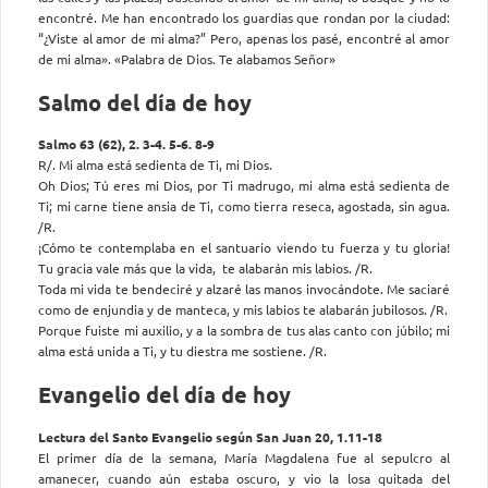
encontré. Me han encontrado los guardias que rondan por la ciudad:
“¿Viste al amor de mi alma?” Pero, apenas los pasé, encontré al amor
de mi alma». «Palabra de Dios. Te alabamos Señor»
Salmo del día de hoy
Salmo 63 (62), 2. 3-4. 5-6. 8-9
R/. Mi alma está sedienta de Ti, mi Dios.
Oh Dios; Tú eres mi Dios, por Ti madrugo, mi alma está sedienta de
Ti; mi carne tiene ansia de Ti, como tierra reseca, agostada, sin agua.
/R.
¡Cómo te contemplaba en el santuario viendo tu fuerza y tu gloria!
Tu gracia vale más que la vida, te alabarán mis labios. /R.
Toda mi vida te bendeciré y alzaré las manos invocándote. Me saciaré
como de enjundia y de manteca, y mis labios te alabarán jubilosos. /R.
Porque fuiste mi auxilio, y a la sombra de tus alas canto con júbilo; mi
alma está unida a Ti, y tu diestra me sostiene. /R.
Evangelio del día de hoy
Lectura del Santo Evangelio según San Juan 20, 1.11-18
El primer día de la semana, María Magdalena fue al sepulcro al
amanecer, cuando aún estaba oscuro, y vio la losa quitada del