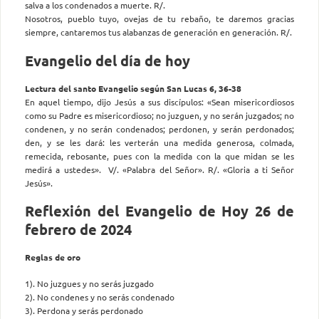
salva a los condenados a muerte. R/.
Nosotros, pueblo tuyo, ovejas de tu rebaño, te daremos gracias
siempre, cantaremos tus alabanzas de generación en generación. R/.
Evangelio del día de hoy
Lectura del santo Evangelio según San Lucas 6, 36-38
En aquel tiempo, dijo Jesús a sus discípulos: «Sean misericordiosos
como su Padre es misericordioso; no juzguen, y no serán juzgados; no
condenen, y no serán condenados; perdonen, y serán perdonados;
den, y se les dará: les verterán una medida generosa, colmada,
remecida, rebosante, pues con la medida con la que midan se les
medirá a ustedes». V/. «Palabra del Señor». R/. «Gloria a ti Señor
Jesús».
Reflexión del Evangelio de Hoy 26 de
febrero de 2024
Reglas de oro
1). No juzgues y no serás juzgado
2). No condenes y no serás condenado
3). Perdona y serás perdonado