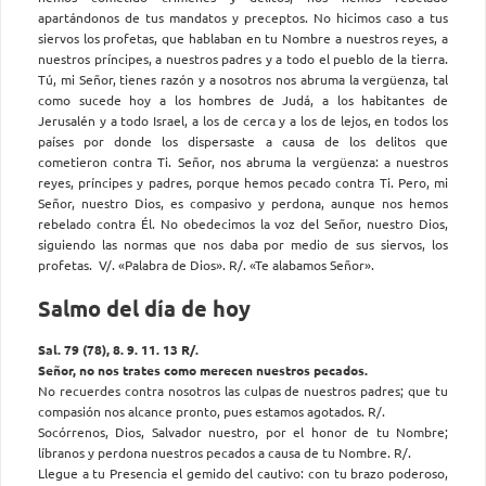
apartándonos de tus mandatos y preceptos. No hicimos caso a tus
siervos los profetas, que hablaban en tu Nombre a nuestros reyes, a
nuestros príncipes, a nuestros padres y a todo el pueblo de la tierra.
Tú, mi Señor, tienes razón y a nosotros nos abruma la vergüenza, tal
como sucede hoy a los hombres de Judá, a los habitantes de
Jerusalén y a todo Israel, a los de cerca y a los de lejos, en todos los
países por donde los dispersaste a causa de los delitos que
cometieron contra Ti. Señor, nos abruma la vergüenza: a nuestros
reyes, príncipes y padres, porque hemos pecado contra Ti. Pero, mi
Señor, nuestro Dios, es compasivo y perdona, aunque nos hemos
rebelado contra Él. No obedecimos la voz del Señor, nuestro Dios,
siguiendo las normas que nos daba por medio de sus siervos, los
profetas. V/. «Palabra de Dios». R/. «Te alabamos Señor».
Salmo del día de hoy
Sal. 79 (78), 8. 9. 11. 13 R/.
Señor, no nos trates como merecen nuestros pecados.
No recuerdes contra nosotros las culpas de nuestros padres; que tu
compasión nos alcance pronto, pues estamos agotados. R/.
Socórrenos, Dios, Salvador nuestro, por el honor de tu Nombre;
líbranos y perdona nuestros pecados a causa de tu Nombre. R/.
Llegue a tu Presencia el gemido del cautivo: con tu brazo poderoso,