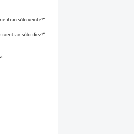
cuentran sólo veinte?”
ncuentran sólo diez?”
a.