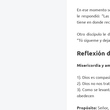
En ese momento se 
le respondió: “Las
tiene en donde recl
Otro discípulo le 
“Tú sígueme y deja
Reflexión d
Misericordia y a
1). Dios es compasi
2). Dios no nos tr
3). Como se levanta
obedecen
Propósito:
Señor, 