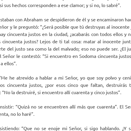
 si sus hechos corresponden a ese clamor; y si no, lo sabré”.
staban con Abraham se despidieron de él y se encaminaron h
ñor y le preguntó: “¿Será posible que tú destruyas al inocente 
 cincuenta justos en la ciudad, ¿acabarás con todos ellos y n
 cincuenta justos? Lejos de ti tal cosa: matar al inocente junt
te del justo sea como la del malvado; eso no puede ser. ¿El 
 El Señor le contestó: “Si encuentro en Sodoma cincuenta justos
a ellos”.
 “Me he atrevido a hablar a mi Señor, yo que soy polvo y ce
los cincuenta justos, ¿por esos cinco que faltan, destruirás 
 “No la destruiré, si encuentro allí cuarenta y cinco justos”.
nsistir: “Quizá no se encuentren allí más que cuarenta”. El Se
enta, no lo haré”.
istiendo: “Que no se enoje mi Señor, si sigo hablando. ¿Y si