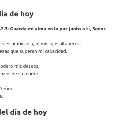
día de hoy
2.3: Guarda mi alma en la paz junto a tí, Señor.
o es ambicioso, ni mis ojos altaneros;
ezas que superan mi capacidad.
modero mis deseos,
razos de su madre.
 Señor
e.
el día de hoy