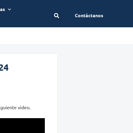
ias
Contáctanos
24
iguiente video.