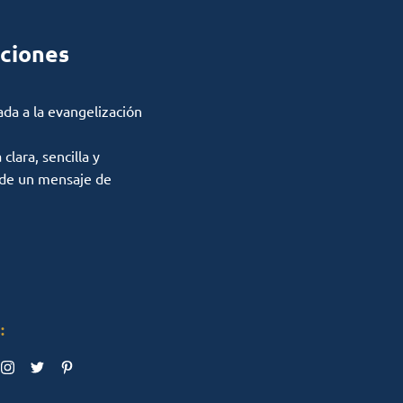
ciones
ada a la evangelización
lara, sencilla y
 de un mensaje de
: