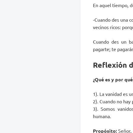
En aquel tiempo, de
-Cuando des una com
vecinos ricos: por
Cuando des un ban
pagarte; te pagarán
Reflexión 
¿Qué es y por qu
1). La vanidad es u
2). Cuando no hay 
3). Somos vanidos
humana.
Propósito:
Señor, 