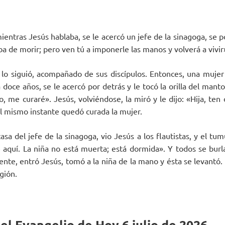
entras Jesús hablaba, se le acercó un jefe de la sinagoga, se pos
ba de morir; pero ven tú a imponerle las manos y volverá a vivir
 lo siguió, acompañado de sus discípulos. Entonces, una mujer
 doce años, se le acercó por detrás y le tocó la orilla del man
, me curaré». Jesús, volviéndose, la miró y le dijo: «Hija, ten 
l mismo instante quedó curada la mujer.
asa del jefe de la sinagoga, vio Jesús a los flautistas, y el tum
e aquí. La niña no está muerta; está dormida». Y todos se burl
 gente, entró Jesús, tomó a la niña de la mano y ésta se levantó.
gión.
el Evangelio de Hoy 6 julio de 2026