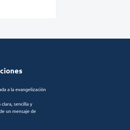
ciones
ada a la evangelización
lara, sencilla y
 de un mensaje de