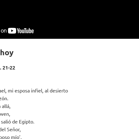
 hoy
. 21-22
el, mi esposa infiel, al desierto
zón.
allá,
oven,
salió de Egipto.
del Señor,
poso mío’,