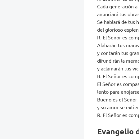
Cada generación a 
anunciará tus obras
Se hablará de tus 
del glorioso esple
R. El Señor es com
Alabarán tus marav
y contarán tus gra
difundirán la mem
y aclamarán tus vic
R. El Señor es com
El Señor es compas
lento para enojars
Bueno es el Señor 
y su amor se extien
R. El Señor es com
Evangelio d