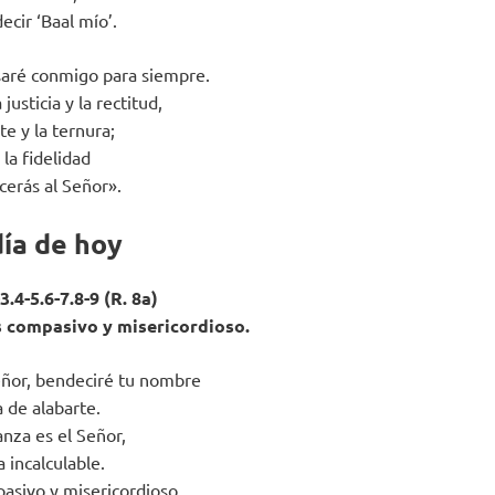
ecir ‘Baal mío’.
osaré conmigo para siempre.
usticia y la rectitud,
e y la ternura;
la fidelidad
cerás al Señor».
día de hoy
.4-5.6-7.8-9 (R. 8a)
es compasivo y misericordioso.
Señor, bendeciré tu nombre
 de alabarte.
nza es el Señor,
 incalculable.
pasivo y misericordioso.