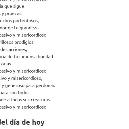
la que sigue
 y proezas.
hechos portentosos,
ndor de tu grandeza.
pasivo y misericordioso.
illosos prodigios
ndes acciones;
oria de tu inmensa bondad
torias.
pasivo y misericordioso.
ivo y misericordioso,
e y generoso para perdonar.
para con todos
de a todas sus creaturas.
pasivo y misericordioso.
el día de hoy