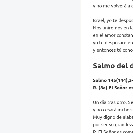
y no me volverá a d
Israel, yo te desp
Nos uniremos en la j
en el amor constant
yo te desposaré en 
y entonces tú cono
Salmo del 
Salmo 145(144),2-3
R. (8a) El Señor 
Un día tras otro, 
y no cesará mi boca
Muy digno de alaba
por ser su grandeza
R. El Señor es com