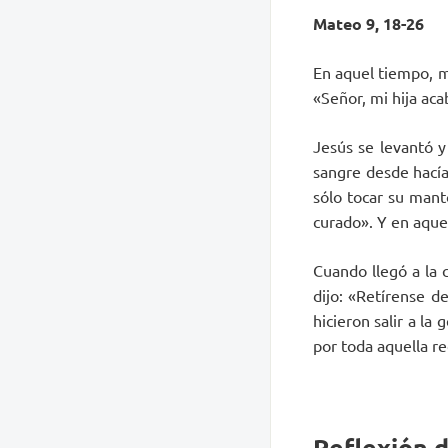
Mateo 9, 18-26
En aquel tiempo, mi
«Señor, mi hija aca
Jesús se levantó y
sangre desde hacía
sólo tocar su manto
curado». Y en aque
Cuando llegó a la c
dijo: «Retírense d
hicieron salir a la
por toda aquella re
Reflexión d