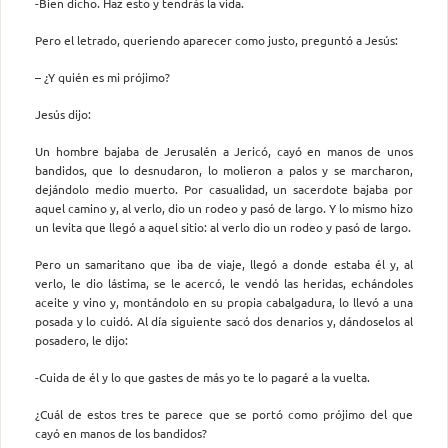
-Bien dicho. Haz esto y tendrás la vida.
Pero el letrado, queriendo aparecer como justo, preguntó a Jesús:
– ¿Y quién es mi prójimo?
Jesús dijo:
Un hombre bajaba de Jerusalén a Jericó, cayó en manos de unos
bandidos, que lo desnudaron, lo molieron a palos y se marcharon,
dejándolo medio muerto. Por casualidad, un sacerdote bajaba por
aquel camino y, al verlo, dio un rodeo y pasó de largo. Y lo mismo hizo
un levita que llegó a aquel sitio: al verlo dio un rodeo y pasó de largo.
Pero un samaritano que iba de viaje, llegó a donde estaba él y, al
verlo, le dio lástima, se le acercó, le vendó las heridas, echándoles
aceite y vino y, montándolo en su propia cabalgadura, lo llevó a una
posada y lo cuidó. Al día siguiente sacó dos denarios y, dándoselos al
posadero, le dijo:
-Cuida de él y lo que gastes de más yo te lo pagaré a la vuelta.
¿Cuál de estos tres te parece que se portó como prójimo del que
cayó en manos de los bandidos?