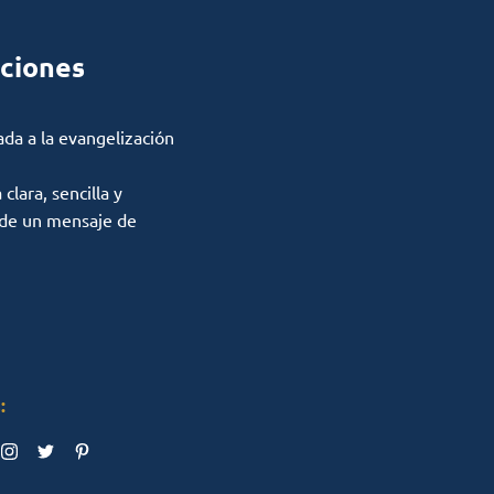
ciones
ada a la evangelización
lara, sencilla y
 de un mensaje de
: