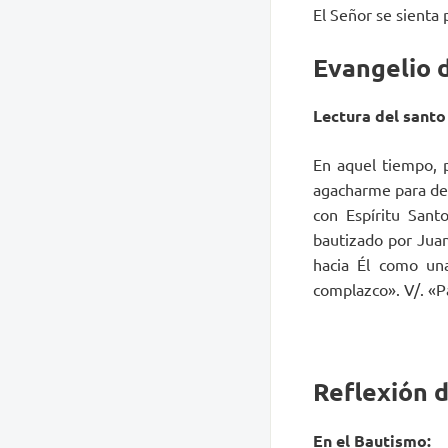
El Señor se sienta
Evangelio 
Lectura del santo
En aquel tiempo, 
agacharme para desa
con Espíritu Sant
bautizado por Juan 
hacia Él como un
complazco». V/. «Pa
Reflexión 
En el Bautismo: