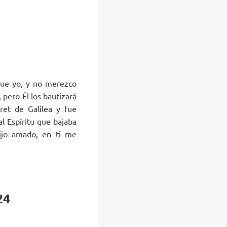
que yo, y no merezco
 pero Él los bautizará
ret de Galilea y fue
al Espíritu que bajaba
ijo amado, en ti me
24