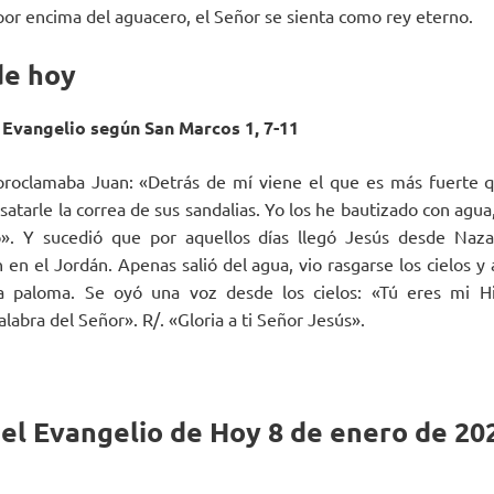
 por encima del aguacero, el Señor se sienta como rey eterno.
de hoy
 Evangelio según San Marcos 1, 7-11
proclamaba Juan: «Detrás de mí viene el que es más fuerte 
tarle la correa de sus sandalias. Yo los he bautizado con agua,
o». Y sucedió que por aquellos días llegó Jesús desde Naza
en el Jordán. Apenas salió del agua, vio rasgarse los cielos y 
a paloma. Se oyó una voz desde los cielos: «Tú eres mi H
labra del Señor». R/. «Gloria a ti Señor Jesús».
del Evangelio de Hoy 8 de enero de 20