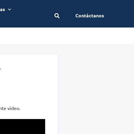
ias
Contáctanos
4
nte video.