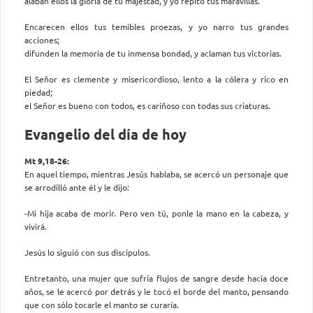
alaban ellos la gloria de tu majestad, y yo repito tus maravillas.
Encarecen ellos tus temibles proezas, y yo narro tus grandes
acciones;
difunden la memoria de tu inmensa bondad, y aclaman tus victorias.
El Señor es clemente y misericordioso, lento a la cólera y rico en
piedad;
el Señor es bueno con todos, es cariñoso con todas sus criaturas.
Evangelio del día de hoy
Mt 9,18-26:
En aquel tiempo, mientras Jesús hablaba, se acercó un personaje que
se arrodilló ante él y le dijo:
-Mi hija acaba de morir. Pero ven tú, ponle la mano en la cabeza, y
vivirá.
Jesús lo siguió con sus discípulos.
Entretanto, una mujer que sufría flujos de sangre desde hacía doce
años, se le acercó por detrás y le tocó el borde del manto, pensando
que con sólo tocarle el manto se curaría.