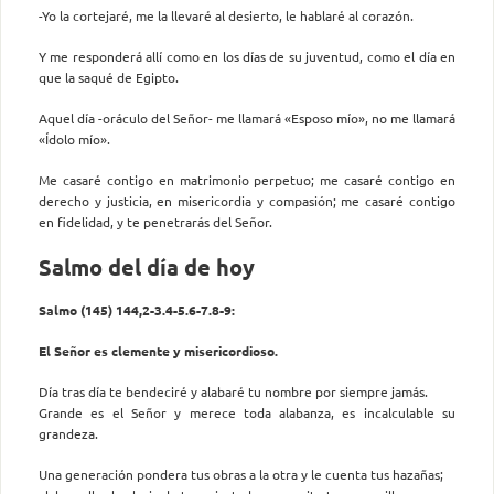
-Yo la cortejaré, me la llevaré al desierto, le hablaré al corazón.
Y me responderá allí como en los días de su juventud, como el día en
que la saqué de Egipto.
Aquel día -oráculo del Señor- me llamará «Esposo mío», no me llamará
«Ídolo mío».
Me casaré contigo en matrimonio perpetuo; me casaré contigo en
derecho y justicia, en misericordia y compasión; me casaré contigo
en fidelidad, y te penetrarás del Señor.
Salmo del día de hoy
Salmo (145) 144,2-3.4-5.6-7.8-9:
El Señor es clemente y misericordioso.
Día tras día te bendeciré y alabaré tu nombre por siempre jamás.
Grande es el Señor y merece toda alabanza, es incalculable su
grandeza.
Una generación pondera tus obras a la otra y le cuenta tus hazañas;