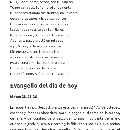
R. (1) Condúceme, Señor, por tu camino.
Tú me conoces, Señor, profundamente;
tú conoces cuándo me siento y me levanto,
desde lejos sabes mis pensamientos,
tú observas mi camino y mi descanso,
todas mis sendas te son familiares.
R. Condúceme, Señor, por tu camino.
Apenas la palabra está en mi boca,
y ya, Señor, te la sabes completa.
Me envuelves por todas partes
y tienes puesta sobre mí tu mano.
Esta es una ciencia misteriosa para mí,
tan sublime, que no la alcanzo.
R. Condúceme, Señor, por tu camino.
Evangelio del día de hoy
Mateo 23, 23-26
En aquel tiempo, Jesús dijo a los escribas y fariseos: “¡Ay de ustedes,
escribas y fariseos hipócritas, porque pagan el diezmo de la menta,
del anís y del comino, pero descuidan lo más importante de la ley,
que son la justicia, la misericordia y la fidelidad! Esto es lo que tenían
que practicar, sin descuidar aquello. ¡Guías ciegos, que cuelan el