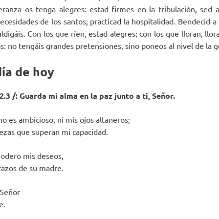
ranza os tenga alegres: estad firmes en la tribulación, sed a
ecesidades de los santos; practicad la hospitalidad. Bendecid a
ldigáis. Con los que ríen, estad alegres; con los que lloran, llo
s: no tengáis grandes pretensiones, sino poneos al nivel de la 
día de hoy
.3 /: Guarda mi alma en la paz junto a ti, Señor.
o es ambicioso, ni mis ojos altaneros;
ezas que superan mi capacidad.
modero mis deseos,
razos de su madre.
 Señor
e.