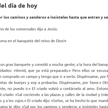
el día de hoy
or los caminos y senderos e insísteles hasta que entren y se
no de los comensales dijo a Jesús:
coma en el banquete del reino de Dios!»
un gran banquete y convidó a mucha gente; a la hora del banq
vidados: «Venid, que ya está preparado.» Pero ellos se excusa
He comprado un campo y tengo que ir a verlo. Dispénsame, por fa
tas de bueyes y voy a probarlas. Dispénsame, por favor.» Ot
nte, no puedo ir.» El criado volvió a contárselo al amo. Enton
al criado: «Sal corriendo a las plazas y calles de la ciudad y trá
gos y a los cojos.» El criado dijo: «Señor, se ha hecho lo que ma
l amo le dijo: «Sal por los caminos y senderos e insísteles has