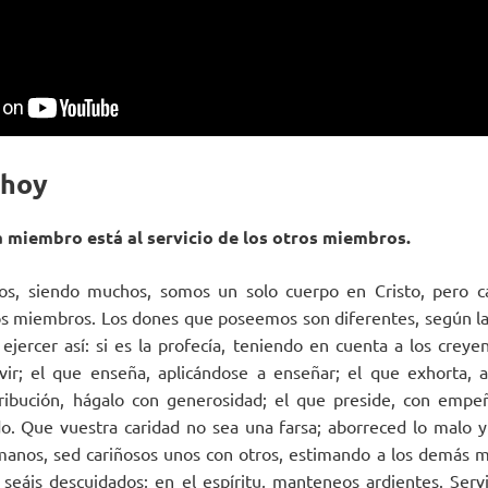
 hoy
 miembro está al servicio de los otros miembros.
os, siendo muchos, somos un solo cuerpo en Cristo, pero c
ros miembros. Los dones que poseemos son diferentes, según la
jercer así: si es la profecía, teniendo en cuenta a los creyent
vir; el que enseña, aplicándose a enseñar; el que exhorta, a
tribución, hágalo con generosidad; el que preside, con empeñ
o. Que vuestra caridad no sea una farsa; aborreced lo malo 
nos, sed cariñosos unos con otros, estimando a los demás 
o seáis descuidados; en el espíritu, manteneos ardientes. Ser