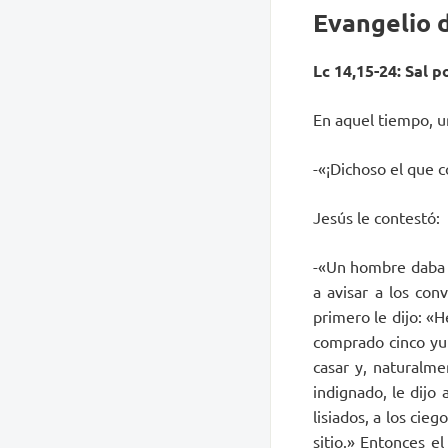
Evangelio d
Lc 14,15-24: Sal p
En aquel tiempo, u
-«¡Dichoso el que 
Jesús le contestó:
-«Un hombre daba 
a avisar a los con
primero le dijo: «
comprado cinco yun
casar y, naturalme
indignado, le dijo 
lisiados, a los cie
sitio.» Entonces e