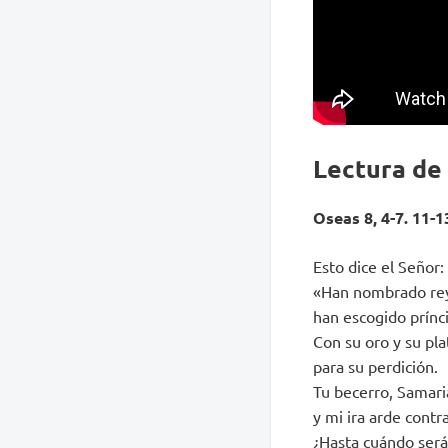
Lectura de
Oseas 8, 4-7. 11-1
Esto dice el Señor:
«Han nombrado rey
han escogido prínci
Con su oro y su pla
para su perdición.
Tu becerro, Samaria
y mi ira arde contra
¿Hasta cuándo será