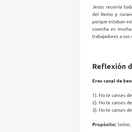
Jesús recorría tod
del Reino y curan
porque estaban ext
cosecha es mucha 
trabajadores a sus
Reflexión d
Eres canal de ben
1). No te canses d
2). No te canses d
3). No te canses d
Propósito:
Señor, 