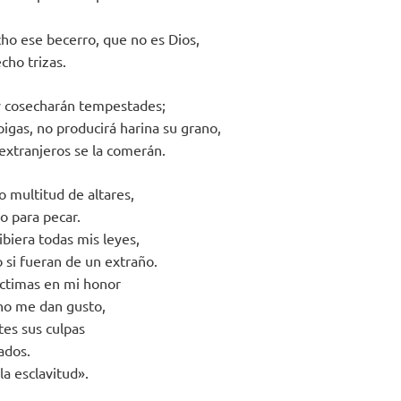
ho ese becerro, que no es Dios,
cho trizas.
y cosecharán tempestades;
pigas, no producirá harina su grano,
s extranjeros se la comerán.
o multitud de altares,
do para pecar.
biera todas mis leyes,
 si fueran de un extraño.
ctimas en mi honor
no me dan gusto,
es sus culpas
ados.
la esclavitud».