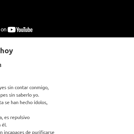
 hoy
3
es sin contar conmigo,
pes sin saberlo yo.
ta se han hecho ídolos,
, es repulsivo
 él.
n incapaces de purificarse