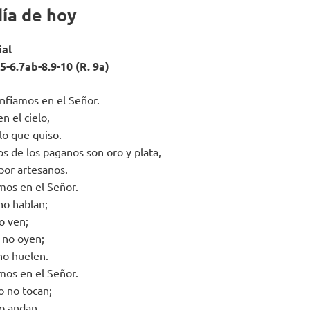
día de hoy
ial
5-6.7ab-8.9-10 (R. 9a)
onfiamos en el Señor.
n el cielo,
lo que quiso.
os de los paganos son oro y plata,
por artesanos.
mos en el Señor.
no hablan;
o ven;
o no oyen;
no huelen.
mos en el Señor.
 no tocan;
no andan.