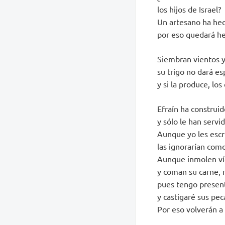
los hijos de Israel?
Un artesano ha hec
por eso quedará he
Siembran vientos 
su trigo no dará es
y si la produce, lo
Efraín ha construid
y sólo le han servi
Aunque yo les escri
las ignorarían como
Aunque inmolen ví
y coman su carne, 
pues tengo present
y castigaré sus pec
Por eso volverán a 