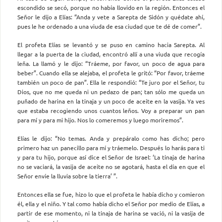
escondido se secó, porque no había llovido en la región. Entonces el
Señor le dijo a Elías: “Anda y vete a Sarepta de Sidón y quédate ahí,
pues le he ordenado a una viuda de esa ciudad que te dé de comer”.
El profeta Elías se levantó y se puso en camino hacia Sarepta. Al
llegar a la puerta de la ciudad, encontró allí a una viuda que recogía
leña. La llamó y le dijo: “Tráeme, por favor, un poco de agua para
beber”. Cuando ella se alejaba, el profeta le gritó: “Por favor, tráeme
también un poco de pan”. Ella le respondió: “Te juro por el Señor, tu
Dios, que no me queda ni un pedazo de pan; tan sólo me queda un
puñado de harina en la tinaja y un poco de aceite en la vasija. Ya ves
que estaba recogiendo unos cuantos leños. Voy a preparar un pan
para mí y para mi hijo. Nos lo comeremos y luego moriremos”.
Elías le dijo: “No temas. Anda y prepáralo como has dicho; pero
primero haz un panecillo para mí y tráemelo. Después lo harás para ti
y para tu hijo, porque así dice el Señor de Israel: ‘La tinaja de harina
no se vaciará, la vasija de aceite no se agotará, hasta el día en que el
Señor envíe la lluvia sobre la tierra’ ”.
Entonces ella se fue, hizo lo que el profeta le había dicho y comieron
él, ella y el niño. Y tal como había dicho el Señor por medio de Elías, a
partir de ese momento, ni la tinaja de harina se vació, ni la vasija de