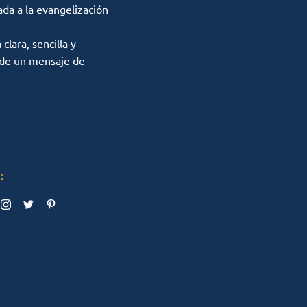
ada a la evangelización
lara, sencilla y
 de un mensaje de
: