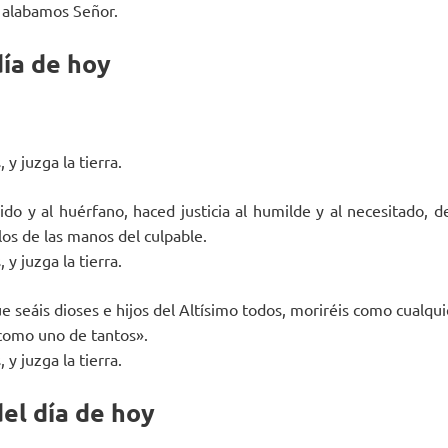
e alabamos Señor.
día de hoy
 y juzga la tierra.
ido y al huérfano, haced justicia al humilde y al necesitado, d
los de las manos del culpable.
 y juzga la tierra.
e seáis dioses e hijos del Altísimo todos, moriréis como cualqu
 como uno de tantos».
 y juzga la tierra.
el día de hoy