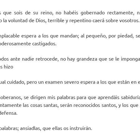
s que sois de su reino, no habéis gobernado rectamente, ni
la voluntad de Dios, terrible y repentino caerá sobre vosotros.
mplacable espera a los que mandan; al pequeño, por piedad, se
oderosamente castigados.
odos ante nadie retrocede, no hay grandeza que se le imponga
s hizo
gual cuidado, pero un examen severo espera a los que están en e
soberanos, se dirigen mis palabras para que aprendáis sabiduría
ntamente las cosas santas, serán reconocidos santos, y los que 
defensa.
alabras; ansiadlas, que ellas os instruirán.