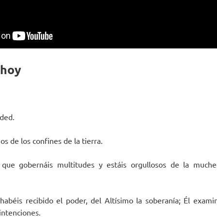
 hoy
nded.
 de los confines de la tierra.
s que gobernáis multitudes y estáis orgullosos de la much
abéis recibido el poder, del Altísimo la soberanía; Él exami
intenciones.