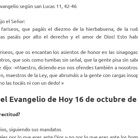
evangelio según san Lucas 11, 42-46
jo el Señor:
 fariseos, que pagáis el diezmo de la hierbabuena, de la ru
as pasáis por alto el derecho y el amor de Dios! Esto habrí
ariseos, que os encantan los asientos de honor en las sinagogas
sotros, que sois como tumbas sin señal, que la gente pisa sin sa
le dijo: -«Maestro, diciendo eso nos ofendes también a nosotros.
n, maestros de la Ley, que abrumáis a la gente con cargas insop
o las tocáis ni con un dedo! »
del Evangelio de Hoy 16 de octubre de
rectitud?
 Dios, siguiendo sus mandatos
les por lo que eres ante Dios y no por lo que eres ante los hom