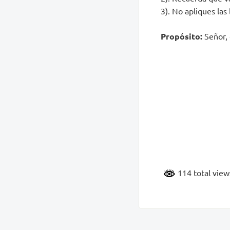
3). No apliques las
Propósito:
Señor, 
114 total vie