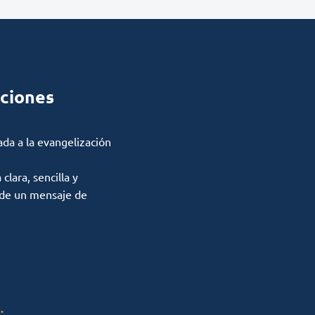
ciones
ada a la evangelización
lara, sencilla y
 de un mensaje de
: