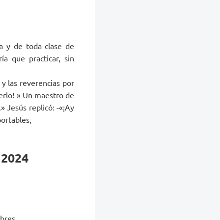
da y de toda clase de
a que practicar, sin
 y las reverencias por
berlo! » Un maestro de
» Jesús replicó: -«¡Ay
ortables,
 2024
bres.