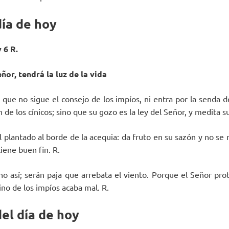
día de hoy
y 6 R.
eñor, tendrá la luz de la vida
que no sigue el consejo de los impíos, ni entra por la senda de
n de los cínicos; sino que su gozo es la ley del Señor, y medita su
 plantado al borde de la acequia: da fruto en su sazón y no se 
ene buen fin. R.
 no así; serán paja que arrebata el viento. Porque el Señor pro
ino de los impíos acaba mal. R.
el día de hoy