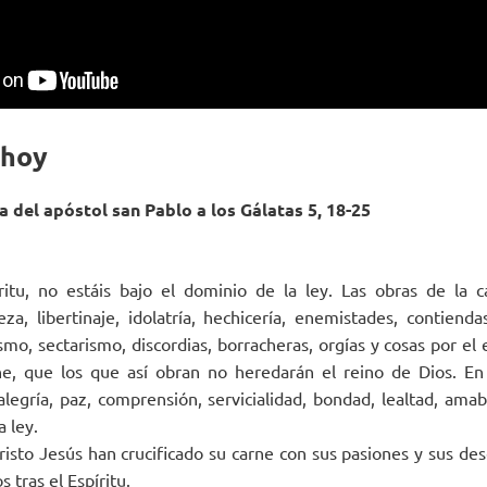
 hoy
a del apóstol san Pablo a los Gálatas 5, 18-25
ritu, no estáis bajo el dominio de la ley. Las obras de la 
eza, libertinaje, idolatría, hechicería, enemistades, contienda
ismo, sectarismo, discordias, borracheras, orgías y cosas por el 
e, que los que así obran no heredarán el reino de Dios. En 
alegría, paz, comprensión, servicialidad, bondad, lealtad, amab
a ley.
risto Jesús han crucificado su carne con sus pasiones y sus des
 tras el Espíritu.