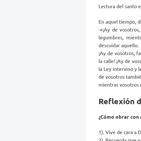
Lectura del santo 
En aquel tiempo, di
-«¡Ay de vosotros,
legumbres, mientr
descuidar aquello.
¡Ay de vosotros, f
la calle! ¡Ay de vo
la Ley intervino y 
de vosotros tambié
mientras vosotros n
Reflexión 
¿Cómo obrar con 
1). Vive de cara a
2). Recuerda que va