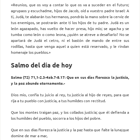
«Reuníos, que os voy a contar lo que os va a suceder en el futuro;
agrupaos y escuchadme, hijos de Jacob, oíd a vuestro padre Israel: A
ti, Judá, te alabarán tus hermanos, pondrás la mano sobre la cerviz de
tus enemigos, se postrarán ante ti los hijos de tu padre. Judá es un
león agazapado, has vuelto de hacer presa, hijo mío; se agacha y se
tumba como león o como leona, ¿quién se atreve a desafiarlo? No se
apartará de Judá el cetro, ni el bastón de mando de entre sus
rodillas, hasta que venga aquel a quien está reservado, y le rindan
homenaje los pueblos.»
Salmo del día de hoy
Salmo (72) 71,1-2.3-4ab.7-8.17: Que en sus días florezca la justicia,
y la paz abunde eternamente.-
Dios mío, confía tu juicio al rey, tu justicia al hijo de reyes, para que
rija a tu pueblo con justicia, a tus humildes con rectitud.
Que los montes traigan paz, y los collados justicia; que él defienda a
los humildes del pueblo, socorra a los hijos del pobre.
Que en sus días florezca la justicia y la paz hasta que falte la luna;que
domine de mar a mar,