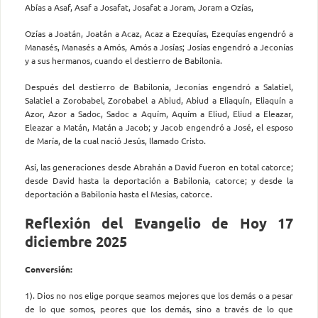
Abías a Asaf, Asaf a Josafat, Josafat a Joram, Joram a Ozías,
Ozías a Joatán, Joatán a Acaz, Acaz a Ezequías, Ezequías engendró a
Manasés, Manasés a Amós, Amós a Josías; Josías engendró a Jeconías
y a sus hermanos, cuando el destierro de Babilonia.
Después del destierro de Babilonia, Jeconías engendró a Salatiel,
Salatiel a Zorobabel, Zorobabel a Abiud, Abiud a Eliaquín, Eliaquín a
Azor, Azor a Sadoc, Sadoc a Aquím, Aquím a Eliud, Eliud a Eleazar,
Eleazar a Matán, Matán a Jacob; y Jacob engendró a José, el esposo
de María, de la cual nació Jesús, llamado Cristo.
Así, las generaciones desde Abrahán a David fueron en total catorce;
desde David hasta la deportación a Babilonia, catorce; y desde la
deportación a Babilonia hasta el Mesías, catorce.
Reflexión del Evangelio de Hoy 17
diciembre 2025
Conversión:
1). Dios no nos elige porque seamos mejores que los demás o a pesar
de lo que somos, peores que los demás, sino a través de lo que