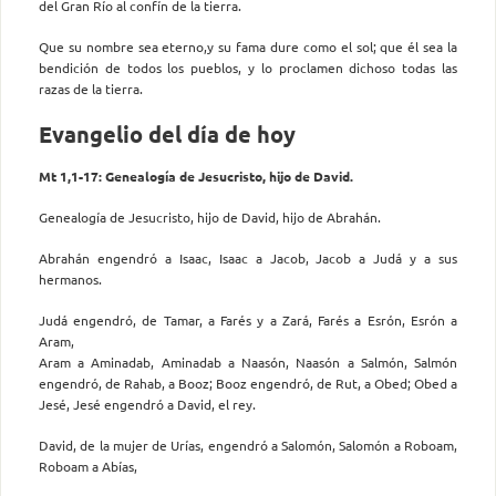
del Gran Río al confín de la tierra.
Que su nombre sea eterno,y su fama dure como el sol; que él sea la
bendición de todos los pueblos, y lo proclamen dichoso todas las
razas de la tierra.
Evangelio del día de hoy
Mt 1,1-17: Genealogía de Jesucristo, hijo de David.
Genealogía de Jesucristo, hijo de David, hijo de Abrahán.
Abrahán engendró a Isaac, Isaac a Jacob, Jacob a Judá y a sus
hermanos.
Judá engendró, de Tamar, a Farés y a Zará, Farés a Esrón, Esrón a
Aram,
Aram a Aminadab, Aminadab a Naasón, Naasón a Salmón, Salmón
engendró, de Rahab, a Booz; Booz engendró, de Rut, a Obed; Obed a
Jesé, Jesé engendró a David, el rey.
David, de la mujer de Urías, engendró a Salomón, Salomón a Roboam,
Roboam a Abías,