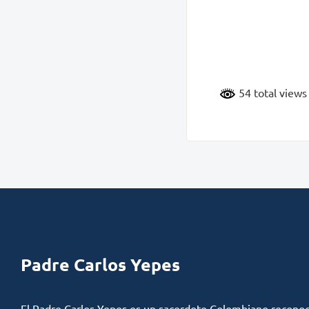
54 total view
Padre Carlos Yepes
El Padre Carlos Yepes es un sacerdote Colombiano reconoc