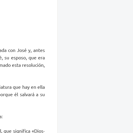
ada con José y, antes
sé, su esposo, que era
omado esta resolución,
iatura que hay en ella
orque él salvará a su
a:
 que significa «Dios-