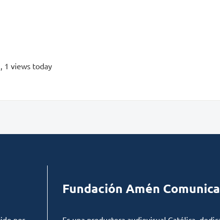
s
, 1 views today
Fundación Amén Comunica
ido por
Es una productora audiovisual Católica, dedic