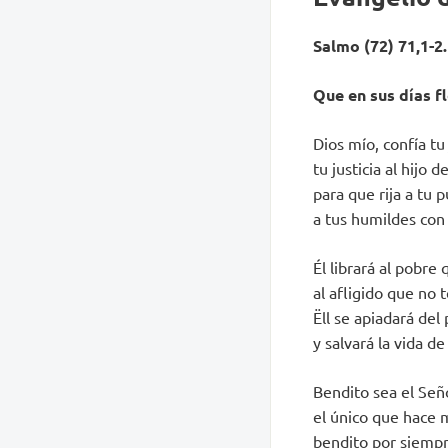
Salmo (72) 71,1-2.
Que en sus días f
Dios mío, confía tu 
tu justicia al hijo d
para que rija a tu p
a tus humildes con 
Él librará al pobre
al afligido que no 
Ëll se apiadará del
y salvará la vida de
Bendito sea el Seño
el único que hace m
bendito por siempr