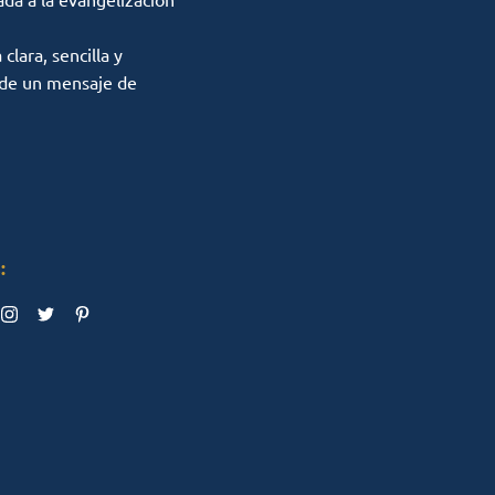
lara, sencilla y
 de un mensaje de
: