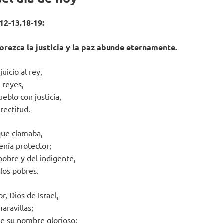
12-13.18-19:
lorezca la justicia y la paz abunde eternamente.
juicio al rey,
e reyes,
ueblo con justicia,
rectitud.
 que clamaba,
tenía protector;
 pobre y del indigente,
 los pobres.
r, Dios de Israel,
aravillas;
e su nombre glorioso;