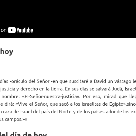
 hoy
días -oráculo del Señor -en que suscitaré a David un vástago l
usticia y derecho en la tierra. En sus días se salvará Judá, Israe
nombre: «EI-Señor-nuestra-justicia». Por eso, mirad que lle
 dirá: «Vive el Señor, que sacó a los israelitas de Egipto»,sino
a raza de Israel del país del Norte y de los países adonde los ex
us campos.»»
el día de hoy