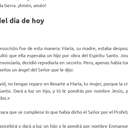
 la tierra. ¡Amén, amén!
el día de hoy
esucristo fue de esta manera: María, su madre, estaba despos
sultó que ella esperaba un hijo por obra del Espíritu Santo. Jo
enunciarla, decidió repudiarla en secreto. Pero, apenas había t
ueños un ángel del Señor que le dijo:
vid, no tengas reparo en llevarte a María, tu mujer, porque la cr
 Santo. Dará a luz un hijo, y tú le pondrás por nombre Jesús, p
dos.»
para que se cumpliese lo que había dicho el Señor por el Profet
concebirá y dará a luz un hijo y le pondrá por nombre Enmanuel,