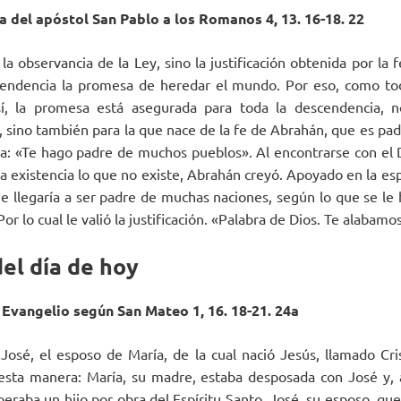
ta del apóstol San Pablo a los Romanos 4, 13. 16-18. 22
a observancia de la Ley, sino la justificación obtenida por la 
endencia la promesa de heredar el mundo. Por eso, como to
sí, la pro­mesa está asegurada para toda la descendencia, 
, sino también para la que nace de la fe de Abra­hán, que es pa
tura: «Te hago padre de muchos pueblos». Al encontrarse con el 
la existencia lo que no existe, Abrahán creyó. Apoyado en la es
 lle­garía a ser padre de muchas naciones, según lo que se le h
or lo cual le valió la justificación. «Palabra de Dios. Te alabam
el día de hoy
 Evangelio según San Mateo 1, 16. 18-21. 24a
osé, el esposo de María, de la cual nació Je­sús, llamado Cri
esta manera: María, su madre, estaba desposada con José y, a
peraba un hijo por obra del Espíritu Santo. José, su esposo, que