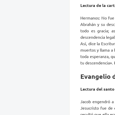
Lectura de la car
Hermanos: No fue l
Abrahán y su desc
todo es gracia; a
descendencia legal
Así, dice la Escri
muertos y llama a 
toda esperanza, que
tu descendencia». P
Evangelio d
Lectura del santo
Jacob engendró a J
Jesucristo fue de 
resultó que ella es