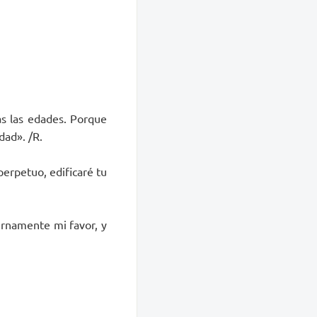
as las edades. Porque
dad». /R.
perpetuo, edificaré tu
ernamente mi favor, y