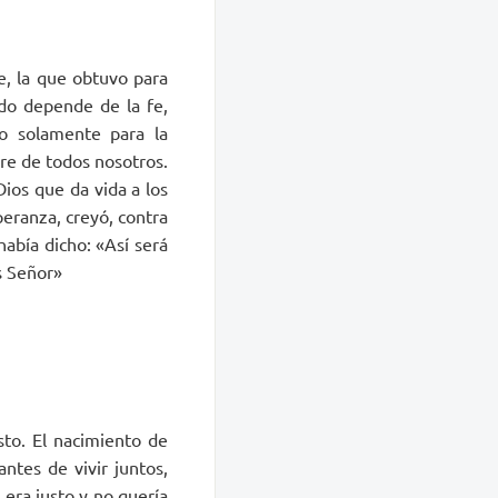
fe, la que obtuvo para
do depende de la fe,
no solamente para la
dre de todos nosotros.
Dios que da vida a los
peranza, creyó, contra
abía di­cho: «Así será
os Señor»
sto. El nacimiento de
ntes de vivir juntos,
 era justo y no quería