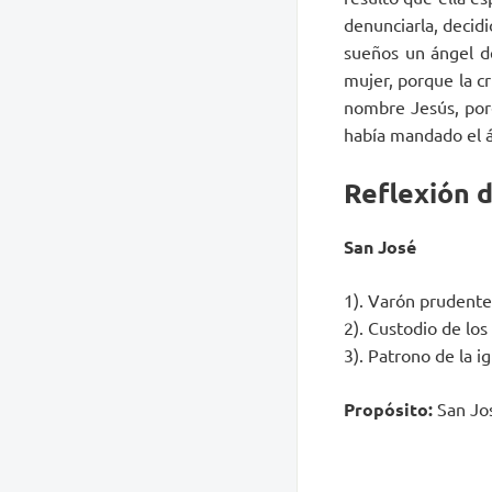
denunciarla, decidi
sueños un ángel de
mujer, porque la cr
nombre Jesús, porq
había mandado el án
Reflexión 
San José
1). Varón prudente
2). Custodio de lo
3). Patrono de la i
Propósito:
San Jos