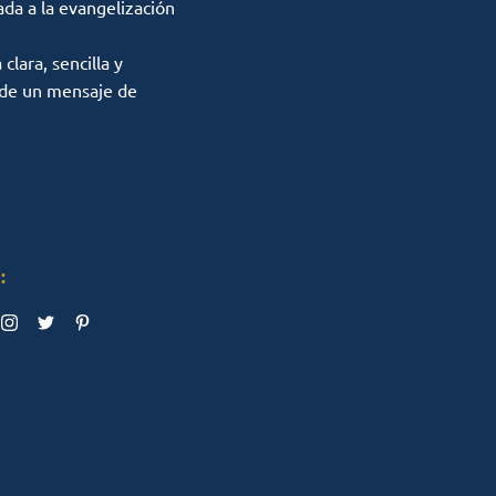
ada a la evangelización
lara, sencilla y
 de un mensaje de
: