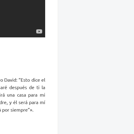
vo David: “Esto dice el
ré des­pués de ti la
irá una casa para mi
re, y él será para mí
á por siempre”».