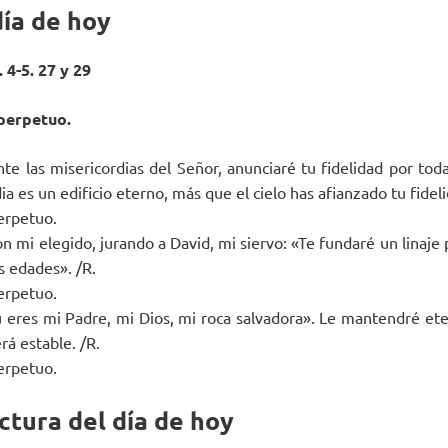
día de hoy
 4-5. 27 y 29
 perpetuo.
e las misericordias del Señor, anunciaré tu fidelidad por tod
dia es un edificio eterno, más que el cielo has afianzado tu fideli
perpetuo.
on mi elegido, jurando a David, mi siervo: «Te fundaré un linaje 
s edades». /R.
perpetuo.
ú eres mi Padre, mi Dios, mi roca salvadora». Le mantendré et
rá estable. /R.
perpetuo.
ctura del día de hoy