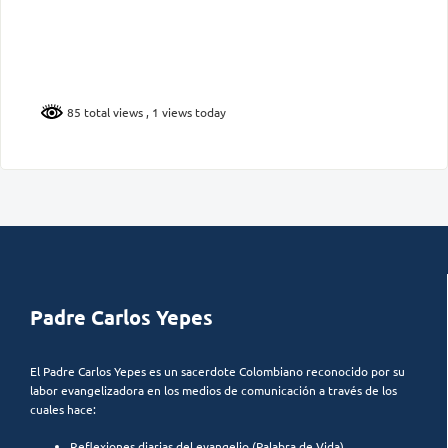
85 total views
, 1 views today
Padre Carlos Yepes
El Padre Carlos Yepes es un sacerdote Colombiano reconocido por su
labor evangelizadora en los medios de comunicación a través de los
cuales hace:
Reflexiones diarias del evangelio (Palabra de Vida)