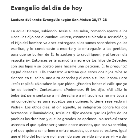
Evangelio del día de hoy
Lectura del santo Evangelio según San Mateo 20,17-28
En aquel tiempo, subiendo Jesús a Jerusalén, tomando aparte a los
Doce, les dijo por el camino: «Miren, estamos subiendo a Jerusalén, y
el Hijo del hombre va a ser entregado a los sumos sacerdotes y a los
escribas, y lo condenarán a muerte y lo entregarán a los gentiles,
para que se burlen de Él, lo azoten y lo crucifiquen; y al tercer día
resucitará». Entonces se le acercó la madre de los hijos de Zebedeo
con sus hijos y se postró para hacerle una petición. Él le preguntó:
«¿Qué deseas?». Ella contestó: «Ordena que estos dos hijos míos se
sienten en tu reino, uno a tu derecha y el otro a tu izquierda». Pero
Jesús replicó: «No saben lo que piden. ¿Pueden beber el cáliz que yo
he de beber?». Contestaron: «Podemos». Él les dijo: «Mi cáliz lo
beberán; pero sentarse a mi derecha o a mi izquierda no me toca a
mí concederlo, es para aquellos para quienes lo tiene reservado mi
Padre». Los otros diez, al oír aquello, se indignaron contra los dos
hermanos. Y llamándolos, Jesús les dijo: «Saben que los jefes de los
pueblos los tiranizan y que los grandes los oprimen. No será así entre
ustedes: el que quiera ser grande entre ustedes, que sea su servidor,
y el que quiera ser primero entre ustedes, que sea su esclavo. Igual
que el Hijo del hombre no ha venido a ser servido sino a servir y a dar