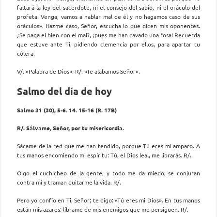
faltará la ley del sacerdote, ni el consejo del sabio, ni el oráculo del
profeta. Venga, vamos a hablar mal de él y no hagamos caso de sus
oráculos». Hazme caso, Señor, escucha lo que dicen mis oponentes.
¿Se paga el bien con el mal?, ¡pues me han cavado una fosa! Recuerda
que estuve ante Ti, pidiendo clemencia por ellos, para apartar tu
cólera.
V/. «Palabra de Dios». R/. «Te alabamos Señor».
Salmo del día de hoy
Salmo 31 (30), 5-6. 14. 15-16 (R. 17B)
R/. Sálvame, Señor, por tu misericordia.
Sácame de la red que me han tendido, porque Tú eres mi amparo. A
tus manos encomiendo mi espíritu: Tú, el Dios leal, me librarás. R/.
Oigo el cuchicheo de la gente, y todo me da miedo; se conjuran
contra mí y traman quitarme la vida. R/.
Pero yo confío en Ti, Señor; te digo: «Tú eres mi Dios». En tus manos
están mis azares: líbrame de mis enemigos que me persiguen. R/.