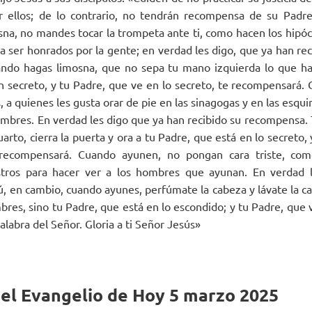
r ellos; de lo contrario, no tendrán re­compensa de su Padre 
na, no mandes tocar la trompeta ante ti, como hacen los hipócr
ara ser honrados por la gente; en verdad les digo, que ya han r
ando hagas limosna, que no sepa tu mano izquierda lo que hac
 secreto, y tu Padre, que ve en lo secreto, te recompensará.
, a quienes les gusta orar de pie en las sinagogas y en las esqui
ombres. En verdad les digo que ya han recibido su recompensa.
uarto, cierra la puerta y ora a tu Padre, que está en lo secreto,
 recompensará. Cuando ayunen, no pongan cara triste, com
stros para hacer ver a los hombres que ayunan. En verdad 
Tú, en cambio, cuando ayunes, perfúmate la cabeza y lávate la c
bres, sino tu Padre, que está en lo escondido; y tu Padre, que 
labra del Señor. Gloria a ti Señor Jesús»
del Evangelio de Hoy 5 marzo 2025