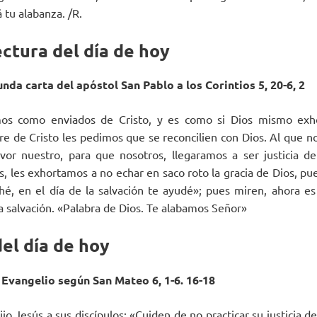
 tu alabanza. /R.
ctura del día de hoy
nda carta del apóstol San Pablo a los Corintios 5, 20-6, 2
os como enviados de Cristo, y es como si Dios mismo exh
e de Cristo les pedimos que se reconcilien con Dios. Al que no
vor nuestro, para que nosotros, llegaramos a ser justicia d
, les exhortamos a no echar en saco roto la gracia de Dios, pue
hé, en el día de la salvación te ayudé»; pues miren, ahora es
la salvación. «Palabra de Dios. Te alabamos Señor»
el día de hoy
 Evangelio según San Mateo 6, 1-6. 16-18
jo Jesús a sus discípulos: «Cuiden de no practicar su justicia 