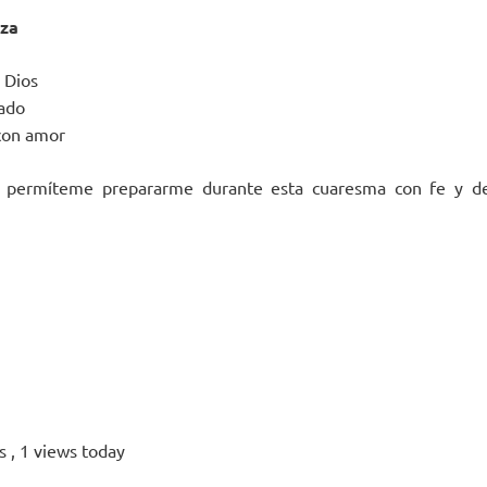
iza
a Dios
cado
 con amor
 permíteme prepararme durante esta cuaresma con fe y det
ws
, 1 views today