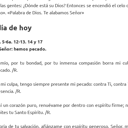
las gentes: ¿Dónde está su Dios? Entonces se encendió el celo d
o». «Palabra de Dios. Te alabamos Señor»
día de hoy
 5-6a. 12-13. 14 y 17
 Señor: hemos pecado.
s mío, por tu bondad, por tu inmensa compasión borra mi cul
ecado. /R.
mi culpa, tengo siempre presente mi pecado: contra Ti, contra 
sencia. /R.
í un corazón puro, renuévame por dentro con espíritu firme; n
ites tu Santo Espíritu. /R.
ría de tu salvación, afiánzame con espíritu generoso. Señor, me