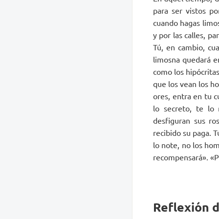
para ser vistos po
cuando hagas limos
y por las calles, p
Tú, en cambio, cu
limosna quedará en
como los hipócritas
que los vean los h
ores, entra en tu c
lo secreto, te lo
desfiguran sus ro
recibido su paga. 
lo note, no los hom
recompensará». «Pa
Reflexión 