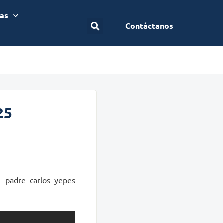
ias
Contáctanos
25
 padre carlos yepes