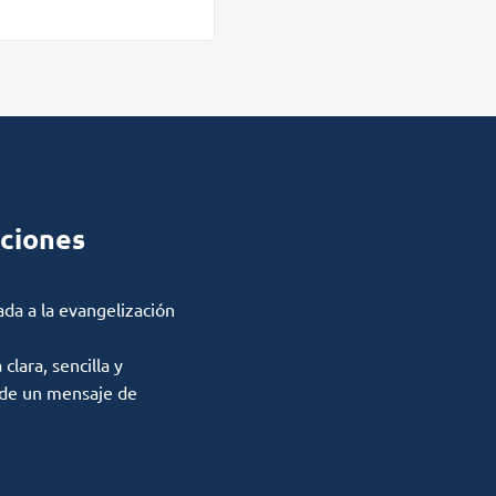
ciones
ada a la evangelización
lara, sencilla y
 de un mensaje de