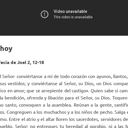
 hoy
ecía de Joel 2, 12-18
l Señor- ­conviértanse a mí de todo corazón con ayunos, llantos
sus vestidos; y conviértanse al Señor, su Dios, un Dios compas
 rico en amor; que se arrepiente del castigo». Quien sabe si cam
 la bendición, ofrenda y libación para el Señor, su Dios. Toque
o santo, convoquen a la asamblea. Reúnan a la gente, santifi
nos. Congreguen a los muchachos y a los niños de pecho. Salga e
amo. Entre el atrio y el altar lloren los sacerdotes, servidores d
eblo, Señor; no entregues tu heredad al oprobio, ni a las b