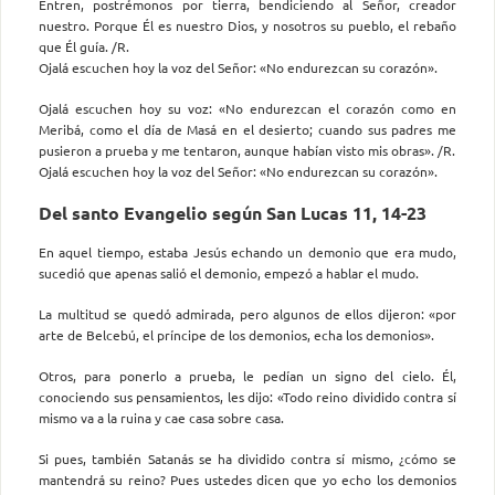
Entren, postrémonos por tierra, bendiciendo al Señor, creador
nuestro. Porque Él es nuestro Dios, y nosotros su pueblo, el rebaño
que Él guía. /R.
Ojalá escuchen hoy la voz del Señor: «No endurezcan su corazón».
Ojalá escuchen hoy su voz: «No endurezcan el corazón como en
Meribá, como el día de Masá en el desierto; cuando sus padres me
pusieron a prueba y me tentaron, aunque habían visto mis obras». /R.
Ojalá escuchen hoy la voz del Señor: «No endurezcan su corazón».
Del santo Evangelio según San Lucas 11, 14-23
En aquel tiempo, estaba Jesús echando un demonio que era mudo,
sucedió que apenas salió el demonio, empezó a hablar el mudo.
La multitud se quedó admirada, pero algunos de ellos dijeron: «por
arte de Belcebú, el príncipe de los demonios, echa los demonios».
Otros, para ponerlo a prueba, le pedían un signo del cielo. Él,
conociendo sus pensamientos, les dijo: «Todo reino dividido contra sí
mismo va a la ruina y cae casa sobre casa.
Si pues, también Satanás se ha dividido contra sí mismo, ¿cómo se
mantendrá su reino? Pues ustedes dicen que yo echo los demonios