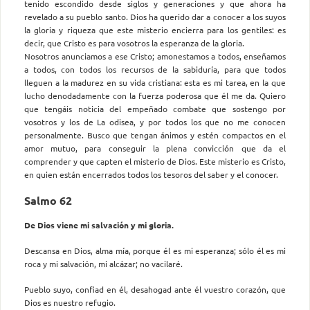
tenido escondido desde siglos y generaciones y que ahora ha
revelado a su pueblo santo. Dios ha querido dar a conocer a los suyos
la gloria y riqueza que este misterio encierra para los gentiles: es
decir, que Cristo es para vosotros la esperanza de la gloria.
Nosotros anunciamos a ese Cristo; amonestamos a todos, enseñamos
a todos, con todos los recursos de la sabiduría, para que todos
lleguen a la madurez en su vida cristiana: esta es mi tarea, en la que
lucho denodadamente con la fuerza poderosa que él me da. Quiero
que tengáis noticia del empeñado combate que sostengo por
vosotros y los de La odisea, y por todos los que no me conocen
personalmente. Busco que tengan ánimos y estén compactos en el
amor mutuo, para conseguir la plena convicción que da el
comprender y que capten el misterio de Dios. Este misterio es Cristo,
en quien están encerrados todos los tesoros del saber y el conocer.
Salmo 62
De Dios viene mi salvación y mi gloria.
Descansa en Dios, alma mía, porque él es mi esperanza; sólo él es mi
roca y mi salvación, mi alcázar; no vacilaré.
Pueblo suyo, confiad en él, desahogad ante él vuestro corazón, que
Dios es nuestro refugio.