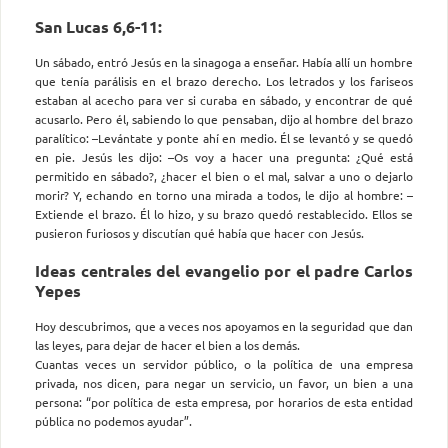
San Lucas 6,6-11:
Un sábado, entró Jesús en la sinagoga a enseñar. Había allí un hombre
que tenía parálisis en el brazo derecho. Los letrados y los fariseos
estaban al acecho para ver si curaba en sábado, y encontrar de qué
acusarlo. Pero él, sabiendo lo que pensaban, dijo al hombre del brazo
paralítico: –Levántate y ponte ahí en medio. Él se levantó y se quedó
en pie. Jesús les dijo: –Os voy a hacer una pregunta: ¿Qué está
permitido en sábado?, ¿hacer el bien o el mal, salvar a uno o dejarlo
morir? Y, echando en torno una mirada a todos, le dijo al hombre: –
Extiende el brazo. Él lo hizo, y su brazo quedó restablecido. Ellos se
pusieron furiosos y discutían qué había que hacer con Jesús.
Ideas centrales del evangelio por el padre Carlos
Yepes
Hoy descubrimos, que a veces nos apoyamos en la seguridad que dan
las leyes, para dejar de hacer el bien a los demás.
Cuantas veces un servidor público, o la política de una empresa
privada, nos dicen, para negar un servicio, un favor, un bien a una
persona: “por política de esta empresa, por horarios de esta entidad
pública no podemos ayudar”.