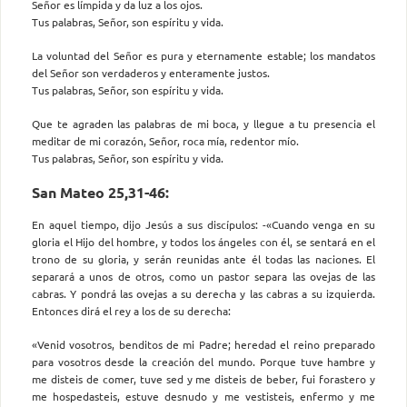
Señor es límpida y da luz a los ojos.
Tus palabras, Señor, son espíritu y vida.
La voluntad del Señor es pura y eternamente estable; los mandatos
del Señor son verdaderos y enteramente justos.
Tus palabras, Señor, son espíritu y vida.
Que te agraden las palabras de mi boca, y llegue a tu presencia el
meditar de mi corazón, Señor, roca mía, redentor mío.
Tus palabras, Señor, son espíritu y vida.
San Mateo 25,31-46:
En aquel tiempo, dijo Jesús a sus discípulos: -«Cuando venga en su
gloria el Hijo del hombre, y todos los ángeles con él, se sentará en el
trono de su gloria, y serán reunidas ante él todas las naciones. El
separará a unos de otros, como un pastor separa las ovejas de las
cabras. Y pondrá las ovejas a su derecha y las cabras a su izquierda.
Entonces dirá el rey a los de su derecha:
«Venid vosotros, benditos de mi Padre; heredad el reino preparado
para vosotros desde la creación del mundo. Porque tuve hambre y
me disteis de comer, tuve sed y me disteis de beber, fui forastero y
me hospedasteis, estuve desnudo y me vestisteis, enfermo y me