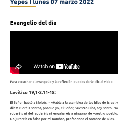
Yepes I lunes 07 marzo 2022
Evangelio del día
Para escuchar el evangelio y la reflexión puedes darle clic al video
Levítico 19,1-2.11-18:
El Señor habló a Moisés: – «Habla a la asamblea de los hijos de Israel y
diles: «Seréis santos, porque yo, el Señor, vuestro Dios, soy santo. No
robaréis ni defraudaréis ni engañaréis a ninguno de vuestro pueblo.
No juraréis en falso por mi nombre, profanando el nombre de Dios.