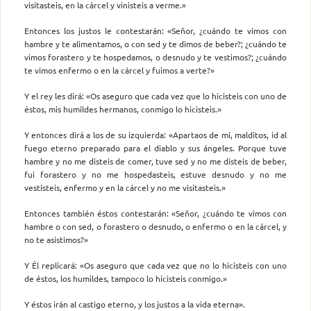
visitasteis, en la cárcel y vinisteis a verme.»
Entonces los justos le contestarán: «Señor, ¿cuándo te vimos con
hambre y te alimentamos, o con sed y te dimos de beber?; ¿cuándo te
vimos forastero y te hospedamos, o desnudo y te vestimos?; ¿cuándo
te vimos enfermo o en la cárcel y fuimos a verte?»
Y el rey les dirá: «Os aseguro que cada vez que lo hicisteis con uno de
éstos, mis humildes hermanos, conmigo lo hicisteis.»
Y entonces dirá a los de su izquierda: «Apartaos de mí, malditos, id al
fuego eterno preparado para el diablo y sus ángeles. Porque tuve
hambre y no me disteis de comer, tuve sed y no me disteis de beber,
fui forastero y no me hospedasteis, estuve desnudo y no me
vestisteis, enfermo y en la cárcel y no me visitasteis.»
Entonces también éstos contestarán: «Señor, ¿cuándo te vimos con
hambre o con sed, o forastero o desnudo, o enfermo o en la cárcel, y
no te asistimos?»
Y Él replicará: «Os aseguro que cada vez que no lo hicisteis con uno
de éstos, los humildes, tampoco lo hicisteis conmigo.»
Y éstos irán al castigo eterno, y los justos a la vida eterna».