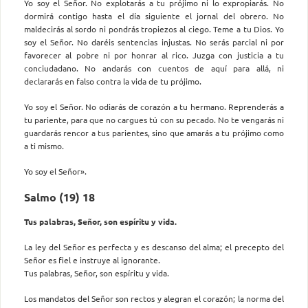
Yo soy el Señor. No explotarás a tu prójimo ni lo expropiarás. No
dormirá contigo hasta el día siguiente el jornal del obrero. No
maldecirás al sordo ni pondrás tropiezos al ciego. Teme a tu Dios. Yo
soy el Señor. No daréis sentencias injustas. No serás parcial ni por
favorecer al pobre ni por honrar al rico. Juzga con justicia a tu
conciudadano. No andarás con cuentos de aquí para allá, ni
declararás en falso contra la vida de tu prójimo.
Yo soy el Señor. No odiarás de corazón a tu hermano. Reprenderás a
tu pariente, para que no cargues tú con su pecado. No te vengarás ni
guardarás rencor a tus parientes, sino que amarás a tu prójimo como
a ti mismo.
Yo soy el Señor».
Salmo (19) 18
Tus palabras, Señor, son espíritu y vida.
La ley del Señor es perfecta y es descanso del alma; el precepto del
Señor es fiel e instruye al ignorante.
Tus palabras, Señor, son espíritu y vida.
Los mandatos del Señor son rectos y alegran el corazón; la norma del