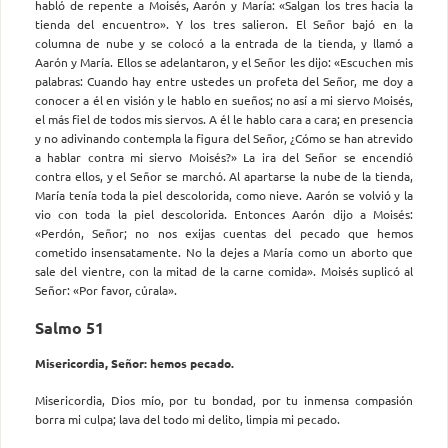
habló de repente a Moisés, Aarón y María: «Salgan los tres hacia la
tienda del encuentro». Y los tres salieron. El Señor bajó en la
columna de nube y se colocó a la entrada de la tienda, y llamó a
Aarón y María. Ellos se adelantaron, y el Señor les dijo: «Escuchen mis
palabras: Cuando hay entre ustedes un profeta del Señor, me doy a
conocer a él en visión y le hablo en sueños; no así a mi siervo Moisés,
el más fiel de todos mis siervos. A él le hablo cara a cara; en presencia
y no adivinando contempla la figura del Señor, ¿Cómo se han atrevido
a hablar contra mi siervo Moisés?» La ira del Señor se encendió
contra ellos, y el Señor se marchó. Al apartarse la nube de la tienda,
María tenía toda la piel descolorida, como nieve. Aarón se volvió y la
vio con toda la piel descolorida. Entonces Aarón dijo a Moisés:
«Perdón, Señor; no nos exijas cuentas del pecado que hemos
cometido insensatamente. No la dejes a María como un aborto que
sale del vientre, con la mitad de la carne comida». Moisés suplicó al
Señor: «Por favor, cúrala».
Salmo 51
Misericordia, Señor: hemos pecado.
Misericordia, Dios mío, por tu bondad, por tu inmensa compasión
borra mi culpa; lava del todo mi delito, limpia mi pecado.