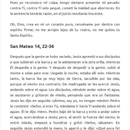
Pues yo reconozco mi culpa, tengo siempre presente mi pecado:
contra Ti, contra Ti solo pequé, cometí la maldad que aborreces. En
la sentencia tendrás razón, en el juicio resultarás inocente.
Oh, Dios, crea en mí un corazón puro, renuévame por dentro con
espíritu firme; no me arrojes lejos de tu rostro, no me quites tu
Santo Espíritu.
San Mateo 14, 22-36
Después que la gente se hubo saciado, Jesús apremió a sus discípulos
a que subieran a la barca y se le adelantaran a la otra orilla, mientras
Él despedía a la gente. Y después de despedir a la gente, subió al
monte a solas para orar. Llegada la noche, estaba allí solo. Mientras
tanto, la barca iba ya muy lejos de tierra, sacudida por las olas,
porque el viento era contrario. De madrugada se les acercó Jesús,
andando sobre el agua. Los discípulos, viéndole andar sobre el agua,
se asustaron y gritaron de miedo, pensando que era un fantasma.
Jesús les dijo en seguida: «¡Ánimo, soy yo, no tengan miedo!» Pedro
le contestó: «Señor, si eres Tú, mándame ir hacia Ti andando sobre el
agua». Él le dijo: «Ven». Pedro bajó de la barca y echó a andar sobre
el agua, acercándose a Jesús; pero, al sentir la fuerza del viento, le
entró miedo, empezó a hundirse y gritó: «Señor, sálvame». En
seguida Jesús extendió la mano, lo agarró y le dijo: «¡Qué poca fe!