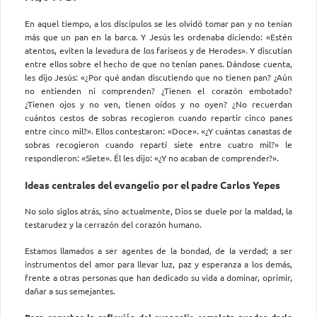
En aquel tiempo, a los discípulos se les olvidó tomar pan y no tenían
más que un pan en la barca. Y Jesús les ordenaba diciendo: «Estén
atentos, eviten la levadura de los fariseos y de Herodes». Y discutían
entre ellos sobre el hecho de que no tenían panes. Dándose cuenta,
les dijo Jesús: «¿Por qué andan discutiendo que no tienen pan? ¿Aún
no entienden ni comprenden? ¿Tienen el corazón embotado?
¿Tienen ojos y no ven, tienen oídos y no oyen? ¿No recuerdan
cuántos cestos de sobras recogieron cuando repartir cinco panes
entre cinco mil?». Ellos contestaron: «Doce». «¿Y cuántas canastas de
sobras recogieron cuando repartí siete entre cuatro mil?» le
respondieron: «Siete». Él les dijo: «¿Y no acaban de comprender?».
Ideas centrales del evangelio por el padre Carlos Yepes
No solo siglos atrás, sino actualmente, Dios se duele por la maldad, la
testarudez y la cerrazón del corazón humano.
Estamos llamados a ser agentes de la bondad, de la verdad; a ser
instrumentos del amor para llevar luz, paz y esperanza a los demás,
frente a otras personas que han dedicado su vida a dominar, oprimir,
dañar a sus semejantes.