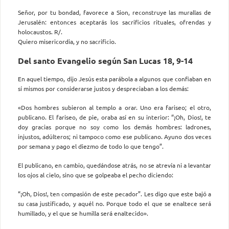
Señor, por tu bondad, favorece a Sion, reconstruye las murallas de
Jerusalén: entonces aceptarás los sacrificios rituales, ofrendas y
holocaustos. R/.
Quiero misericordia, y no sacrificio.
Del santo Evangelio según San Lucas 18, 9-14
En aquel tiempo, dijo Jesús esta parábola a algunos que confiaban en
sí mismos por considerarse justos y despreciaban a los demás:
«Dos hombres subieron al templo a orar. Uno era fariseo; el otro,
publicano. El fariseo, de pie, oraba así en su interior: “¡Oh, Dios!, te
doy gracias porque no soy como los demás hombres: ladrones,
injustos, adúlteros; ni tampoco como ese publicano. Ayuno dos veces
por semana y pago el diezmo de todo lo que tengo”.
El publicano, en cambio, quedándose atrás, no se atrevía ni a levantar
los ojos al cielo, sino que se golpeaba el pecho diciendo:
“¡Oh, Dios!, ten compasión de este pecador”. Les digo que este bajó a
su casa justificado, y aquél no. Porque todo el que se enaltece será
humillado, y el que se humilla será enaltecido».