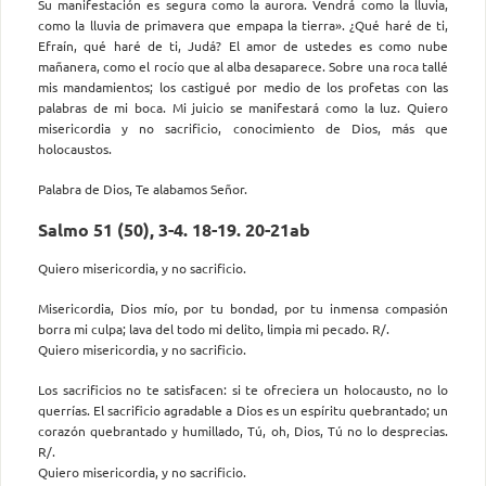
Su manifestación es segura como la aurora. Vendrá como la lluvia,
como la lluvia de primavera que empapa la tierra». ¿Qué haré de ti,
Efraín, qué haré de ti, Judá? El amor de ustedes es como nube
mañanera, como el rocío que al alba desaparece. Sobre una roca tallé
mis mandamientos; los castigué por medio de los profetas con las
palabras de mi boca. Mi juicio se manifestará como la luz. Quiero
misericordia y no sacrificio, conocimiento de Dios, más que
holocaustos.
Palabra de Dios, Te alabamos Señor.
Salmo 51 (50), 3-4. 18-19. 20-21ab
Quiero misericordia, y no sacrificio.
Misericordia, Dios mío, por tu bondad, por tu inmensa compasión
borra mi culpa; lava del todo mi delito, limpia mi pecado. R/.
Quiero misericordia, y no sacrificio.
Los sacrificios no te satisfacen: si te ofreciera un holocausto, no lo
querrías. El sacrificio agradable a Dios es un espíritu quebrantado; un
corazón quebrantado y humillado, Tú, oh, Dios, Tú no lo desprecias.
R/.
Quiero misericordia, y no sacrificio.