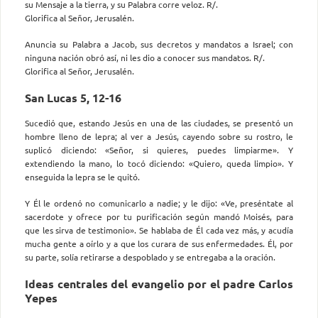
su Mensaje a la tierra, y su Palabra corre veloz. R/.
Glorifica al Señor, Jerusalén.
Anuncia su Palabra a Jacob, sus decretos y mandatos a Israel; con
ninguna nación obró así, ni les dio a conocer sus mandatos. R/.
Glorifica al Señor, Jerusalén.
San Lucas 5, 12-16
Sucedió que, estando Jesús en una de las ciudades, se presentó un
hombre lleno de lepra; al ver a Jesús, cayendo sobre su rostro, le
suplicó diciendo: «Señor, si quieres, puedes limpiarme». Y
extendiendo la mano, lo tocó diciendo: «Quiero, queda limpio». Y
enseguida la lepra se le quitó.
Y Él le ordenó no comunicarlo a nadie; y le dijo: «Ve, preséntate al
sacerdote y ofrece por tu purificación según mandó Moisés, para
que les sirva de testimonio». Se hablaba de Él cada vez más, y acudía
mucha gente a oírlo y a que los curara de sus enfermedades. Él, por
su parte, solía retirarse a despoblado y se entregaba a la oración.
Ideas centrales del evangelio por el padre Carlos
Yepes