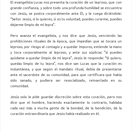
El evangelista Lucas nos presenta la curación de un leproso, que con
grande confianza, y sobre todo una profunda humildad se encuentra
con Jesús, se postra corporalmente ante Él, y le ruega diciéndole:
“Señor Jesús, si lo quieres, si es tu voluntad, puedes curarme, puedes
dejarme limpio de mi lepra”.
Pero avanza el evangelista, y nos dice que Jesús, venciendo las
prohibiciones rituales de la época, que impedían que se tocara un
leproso, por riesgo al contagio y a quedar impuros, extiende la mano
y toca corporalmente al leproso, y ante sus súplicas: “si puedes
ayúdame a quedar limpio de mi lepra”, Jesús le responde: “Si quiero,
quedas limpio de tu lepra”, nos dice san Lucas que la curación es
instantánea, y que según el mandato ritual, debía de presentarse
ante el sacerdote de su comunidad, para que certificara que había
sido sanado, y pudiera ser resocializado, reinsertado en su
comunidad.
Jesús solo le pide guardar discreción sobre esta curación, pero nos
dice que el hombre, haciendo exactamente lo contrario, hablaba
cada vez más a mucha gente de la bondad, de la bendición, de la
curación extraordinaria que Jesús había realizado en él.