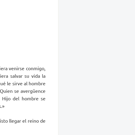
uiera venirse conmigo,
era salvar su vida la
qué le sirve al hombre
? Quien se avergüence
l Hijo del hombre se
s.»
sto llegar el reino de