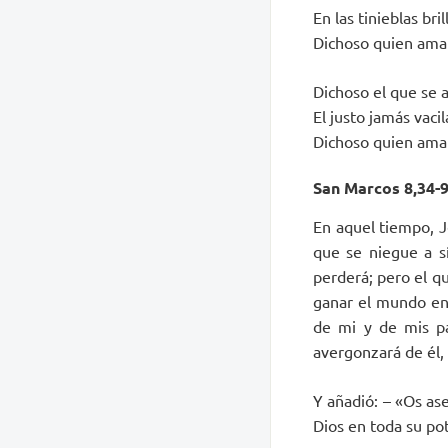
En las tinieblas br
Dichoso quien ama 
Dichoso el que se 
El justo jamás vaci
Dichoso quien ama 
San Marcos 8,34-9
En aquel tiempo, Je
que se niegue a sí
perderá; pero el qu
ganar el mundo ent
de mi y de mis pa
avergonzará de él,
Y añadió: – «Os as
Dios en toda su po