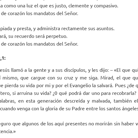
illa como una luz el que es justo, clemente y compasivo.
de corazón los mandatos del Señor.
apiada y presta, y administra rectamente sus asuntos.
lará, su recuerdo será perpetuo.
de corazón los mandatos del Señor.
,1:
sús llamó a la gente y a sus discípulos, y les dijo: – «El que q
 mismo, que cargue con su cruz y me siga. Mirad, el que qui
e pierda su vida por mi y por el Evangelio la salvará. Pues ¿de 
ero, si arruina su vida? ¿0 qué podrá dar uno para recobrarla
labras, en esta generación descreída y malvada, también e
 cuando venga con la gloria de su Padre entre los santos ángele
eguro que algunos de los aquí presentes no morirán sin haber vi
tencia.»