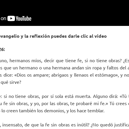
vangelio y la reflexión puedes darle clic al video
26:
uno, hermanos míos, decir que tiene fe, si no tiene obras? ¿E
 que un hermano o una hermana andan sin ropa y faltos del a
s dice: «Dios os ampare; abrigaos y llenaos el estómago», y no 
 qué sirve?
e: si no tiene obras, por sí sola está muerta. Alguno dirá: «Tú
 fe sin obras, y yo, por las obras, te probaré mi fe.» Tú crees
 lo creen también los demonios, y los hace temblar.
, insensato, de que la fe sin obras es inútil? ¿No quedó justif