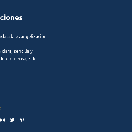
ciones
ada a la evangelización
lara, sencilla y
 de un mensaje de
: