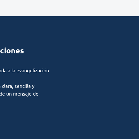
ciones
ada a la evangelización
lara, sencilla y
 de un mensaje de