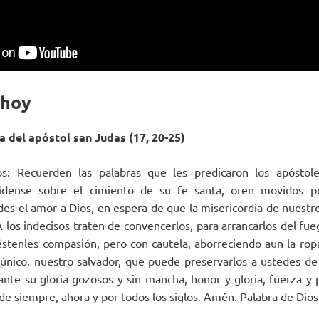
 hoy
a del apóstol san Judas (17, 20-25)
s: Recuerden las palabras que les predicaron los apóstol
lídense sobre el cimiento de su fe santa, oren movidos po
es el amor a Dios, en espera de que la misericordia de nuestro
A los indecisos traten de convencerlos, para arrancarlos del fu
iéstenles compasión, pero con cautela, aborreciendo aun la ro
 único, nuestro salvador, que puede preservarlos a ustedes d
nte su gloria gozosos y sin mancha, honor y gloria, fuerza y p
de siempre, ahora y por todos los siglos. Amén. Palabra de Dios