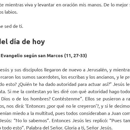
te mientras viva y levantar en oración mis manos. De lo mejor s
os labios.
e sed de ti.
el día de hoy
 Evangelio según san Marcos (11, 27-33)
esús y sus discípulos llegaron de nuevo a Jerusalén, y mientr
ercaron los sumos sacerdotes, los escribas y los ancianos, y le 
do esto? ¿Quién te ha dado autoridad para actuar así?” Jesús le
ta. Si me la contestan yo les diré con qué autoridad hago todo
 Dios o de los hombres? Contéstenme”. Ellos se pusieron a raz
s, nos dirá: ‘Entonces ¿por qué no le creyeron’?, y si le decim
enían miedo a la multitud, pues todos consideraban a Juan co
Jesús: “No lo sabemos”. Entonces Jesús les replicó: “Pues ta
todo esto”. Palabra del Señor. Gloria a ti, Señor Jesús.