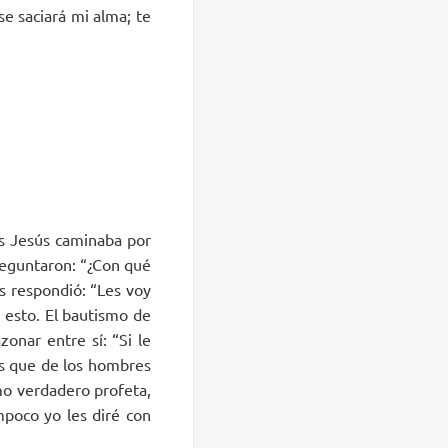
e saciará mi alma; te
as Jesús caminaba por
preguntaron: “¿Con qué
s respondió: “Les voy
 esto. El bautismo de
onar entre sí: “Si le
os que de los hombres
mo verdadero profeta,
mpoco yo les diré con