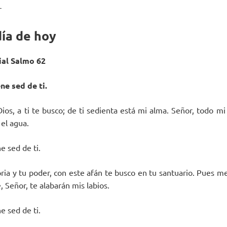
r
día de hoy
al Salmo 62
ne sed de ti.
Dios, a ti te busco; de ti sedienta está mi alma. Señor, todo m
 el agua.
e sed de ti.
oria y tu poder, con este afán te busco en tu santuario. Pues m
, Señor, te alabarán mis labios.
e sed de ti.