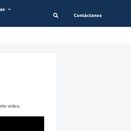
ias
Contáctanos
ente video.