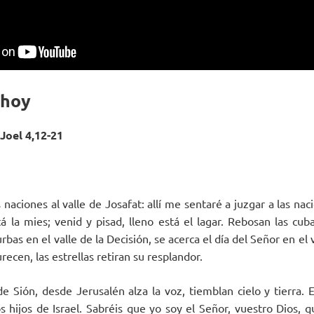
 hoy
Joel 4,12-21
 naciones al valle de Josafat: allí me sentaré a juzgar a las na
á la mies; venid y pisad, lleno está el lagar. Rebosan las cu
bas en el valle de la Decisión, se acerca el día del Señor en el v
urecen, las estrellas retiran su resplandor.
e Sión, desde Jerusalén alza la voz, tiemblan cielo y tierra. 
os hijos de Israel. Sabréis que yo soy el Señor, vuestro Dios, 