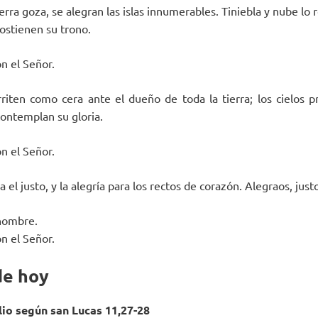
tierra goza, se alegran las islas innumerables. Tiniebla y nube lo 
sostienen su trono.
on el Señor.
iten como cera ante el dueño de toda la tierra; los cielos pr
contemplan su gloria.
on el Señor.
 el justo, y la alegría para los rectos de corazón. Alegraos, just
 nombre.
on el Señor.
de hoy
io según san Lucas 11,27-28