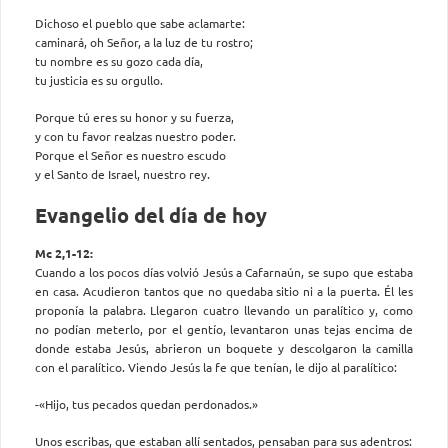
Dichoso el pueblo que sabe aclamarte:
caminará, oh Señor, a la luz de tu rostro;
tu nombre es su gozo cada día,
tu justicia es su orgullo.
Porque tú eres su honor y su fuerza,
y con tu favor realzas nuestro poder.
Porque el Señor es nuestro escudo
y el Santo de Israel, nuestro rey.
Evangelio del día de hoy
Mc 2,1-12:
Cuando a los pocos días volvió Jesús a Cafarnaún, se supo que estaba
en casa. Acudieron tantos que no quedaba sitio ni a la puerta. Él les
proponía la palabra. Llegaron cuatro llevando un paralítico y, como
no podían meterlo, por el gentío, levantaron unas tejas encima de
donde estaba Jesús, abrieron un boquete y descolgaron la camilla
con el paralítico. Viendo Jesús la fe que tenían, le dijo al paralítico:
-«Hijo, tus pecados quedan perdonados.»
Unos escribas, que estaban allí sentados, pensaban para sus adentros: