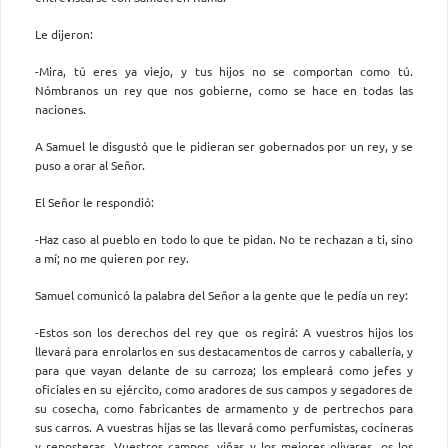
Le dijeron:
-Mira, tú eres ya viejo, y tus hijos no se comportan como tú.
Nómbranos un rey que nos gobierne, como se hace en todas las
naciones.
A Samuel le disgustó que le pidieran ser gobernados por un rey, y se
puso a orar al Señor.
El Señor le respondió:
-Haz caso al pueblo en todo lo que te pidan. No te rechazan a ti, sino
a mí; no me quieren por rey.
Samuel comunicó la palabra del Señor a la gente que le pedía un rey:
-Estos son los derechos del rey que os regirá: A vuestros hijos los
llevará para enrolarlos en sus destacamentos de carros y caballería, y
para que vayan delante de su carroza; los empleará como jefes y
oficiales en su ejército, como aradores de sus campos y segadores de
su cosecha, como fabricantes de armamento y de pertrechos para
sus carros. A vuestras hijas se las llevará como perfumistas, cocineras
y reposteras. Vuestros campos, viñas y los mejores olivares, os los