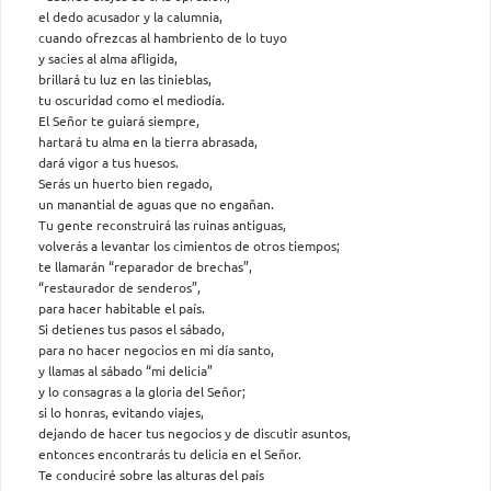
el dedo acusador y la calumnia,
cuando ofrezcas al hambriento de lo tuyo
y sacies al alma afligida,
brillará tu luz en las tinieblas,
tu oscuridad como el mediodía.
El Señor te guiará siempre,
hartará tu alma en la tierra abrasada,
dará vigor a tus huesos.
Serás un huerto bien regado,
un manantial de aguas que no engañan.
Tu gente reconstruirá las ruinas antiguas,
volverás a levantar los cimientos de otros tiempos;
te llamarán “reparador de brechas”,
“restaurador de senderos”,
para hacer habitable el país.
Si detienes tus pasos el sábado,
para no hacer negocios en mi día santo,
y llamas al sábado “mi delicia”
y lo consagras a la gloria del Señor;
si lo honras, evitando viajes,
dejando de hacer tus negocios y de discutir asuntos,
entonces encontrarás tu delicia en el Señor.
Te conduciré sobre las alturas del país