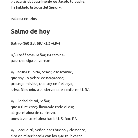
y gozarás del patrimonio de Jacob, tu padre.
Ha hablado la boca del Señor».
Palabra de Dios
Salmo de hoy
Salmo (86) Sal 85,1-2.3-4.5-6
R/. Enséñame, Señor, tu camino,
para que siga tu verdad
V/. Inclina tu oído, Señor, escúchame,
que soy un pobre desamparado;
protege mi vida, que soy un fiel tuyo;
salva, Dios mío, a tu siervo, que confía en ti. R/.
V/. Piedad de mí, Señor,
que a ti te estoy llamando todo el día;
alegra el alma de tu siervo,
pues levanto mi alma hacia ti, Señor. R/.
V/. Porque tú, Señor, eres bueno y clemente,
rico en misericordia con los que te invocan.