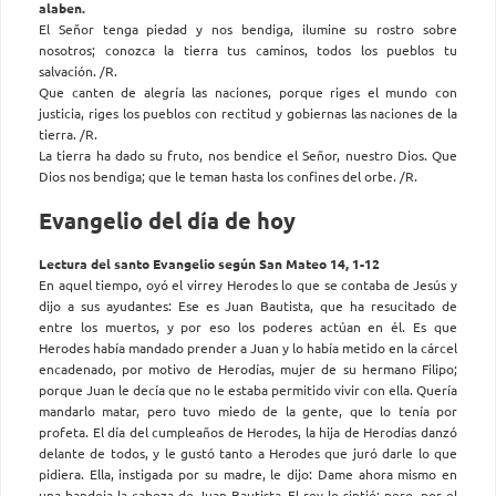
alaben.
El Señor tenga piedad y nos bendiga, ilumine su rostro sobre
nosotros; conozca la tierra tus caminos, todos los pueblos tu
salvación. /R.
Que canten de alegría las naciones, porque riges el mundo con
justicia, riges los pueblos con rectitud y gobiernas las naciones de la
tierra. /R.
La tierra ha dado su fruto, nos bendice el Señor, nuestro Dios. Que
Dios nos bendiga; que le teman hasta los confines del orbe. /R.
Evangelio del día de hoy
Lectura del santo Evangelio según San Mateo 14, 1-12
En aquel tiempo, oyó el virrey Herodes lo que se contaba de Jesús y
dijo a sus ayudantes: Ese es Juan Bautista, que ha resucitado de
entre los muertos, y por eso los poderes actúan en él. Es que
Herodes había mandado prender a Juan y lo había metido en la cárcel
encadenado, por motivo de Herodías, mujer de su hermano Filipo;
porque Juan le decía que no le estaba permitido vivir con ella. Quería
mandarlo matar, pero tuvo miedo de la gente, que lo tenía por
profeta. El día del cumpleaños de Herodes, la hija de Herodías danzó
delante de todos, y le gustó tanto a Herodes que juró darle lo que
pidiera. Ella, instigada por su madre, le dijo: Dame ahora mismo en
una bandeja la cabeza de Juan Bautista. El rey lo sintió; pero, por el