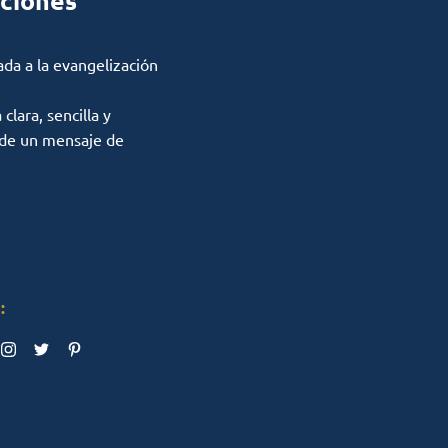
ciones
ada a la evangelización
lara, sencilla y
 de un mensaje de
: