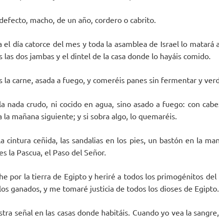
defecto, macho, de un año, cordero o cabrito.
 el día catorce del mes y toda la asamblea de Israel lo matará 
is las dos jambas y el dintel de la casa donde lo hayáis comido.
 la carne, asada a fuego, y comeréis panes sin fermentar y ver
a nada crudo, ni cocido en agua, sino asado a fuego: con cabez
a la mañana siguiente; y si sobra algo, lo quemaréis.
la cintura ceñida, las sandalias en los pies, un bastón en la ma
es la Pascua, el Paso del Señor.
e por la tierra de Egipto y heriré a todos los primogénitos del
os ganados, y me tomaré justicia de todos los dioses de Egipto.
stra señal en las casas donde habitáis. Cuando yo vea la sangre