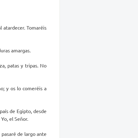
al atardecer. Tomaréis
duras amargas.
a, patas y tripas. No
no; y os lo comeréis a
 país de Egipto, desde
 Yo, el Señor.
, pasaré de largo ante