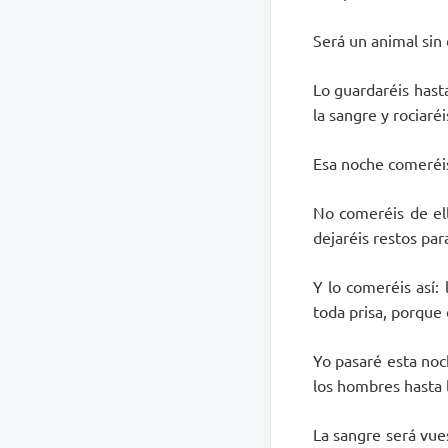
Será un animal sin 
Lo guardaréis hasta
la sangre y rociaré
Esa noche comeréis
No comeréis de ell
dejaréis restos par
Y lo comeréis así: 
toda prisa, porque 
Yo pasaré esta noch
los hombres hasta l
La sangre será vue