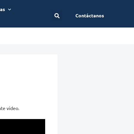
ias
Contáctanos
nte video.