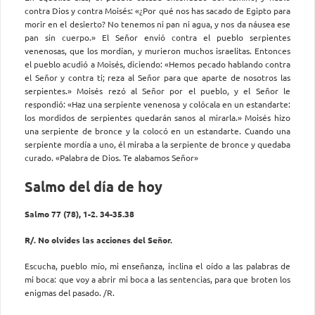
contra Dios y contra Moisés: «¿Por qué nos has sacado de Egipto para
morir en el desierto? No tenemos ni pan ni agua, y nos da náusea ese
pan sin cuerpo.» El Señor envió contra el pueblo serpientes
venenosas, que los mordían, y murieron muchos israelitas. Entonces
el pueblo acudió a Moisés, diciendo: «Hemos pecado hablando contra
el Señor y contra ti; reza al Señor para que aparte de nosotros las
serpientes.» Moisés rezó al Señor por el pueblo, y el Señor le
respondió: «Haz una serpiente venenosa y colócala en un estandarte:
los mordidos de serpientes quedarán sanos al mirarla.» Moisés hizo
una serpiente de bronce y la colocó en un estandar­te. Cuando una
serpiente mordía a uno, él miraba a la serpiente de bronce y quedaba
curado. «Palabra de Dios. Te alabamos Señor»
Salmo del día de hoy
Salmo 77 (78), 1-2. 34-35.38
R/. No olvides las acciones del Señor.
Escucha, pueblo mío, mi enseñanza, inclina el oído a las palabras de
mi boca: que voy a abrir mi boca a las sentencias, para que broten los
enigmas del pasado. /R.