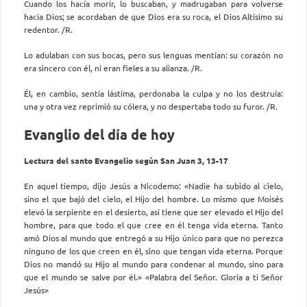
Cuando los hacía morir, lo buscaban, y madrugaban para volverse
hacia Dios; se acordaban de que Dios era su roca, el Dios Altísimo su
redentor. /R.
Lo adulaban con sus bocas, pero sus lenguas mentían: su corazón no
era sincero con él, ni eran fieles a su alianza. /R.
Él, en cambio, sentía lástima, perdonaba la culpa y no los destruía:
una y otra vez reprimió su cólera, y no despertaba todo su furor. /R.
Evanglio del día de hoy
Lectura del santo Evangelio según San Juan 3, 13-17
En aquel tiempo, dijo Jesús a Nicodemo: «Nadie ha subido al cielo,
sino el que bajó del cielo, el Hijo del hombre. Lo mismo que Moisés
elevó la serpiente en el desierto, así tiene que ser elevado el Hijo del
hombre, para que todo el que cree en él tenga vida eterna. Tanto
amó Dios al mundo que entregó a su Hijo único para que no perezca
ninguno de los que creen en él, sino que tengan vida eterna. Porque
Dios no mandó su Hijo al mundo para condenar al mun­do, sino para
que el mundo se salve por él.» «Palabra del Señor. Gloria a ti Señor
Jesús»